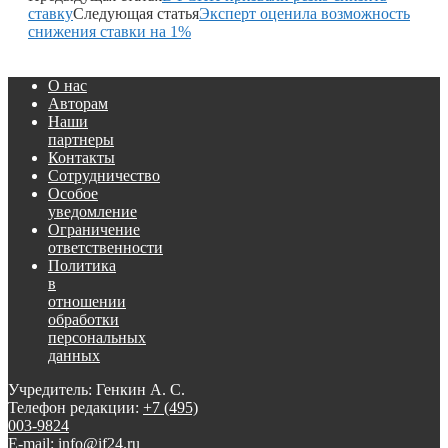
ставку
Следующая статья
Эксперт оценила возможность
снижения ставки на 1%
О нас
Авторам
Наши
партнеры
Контакты
Сотрудничество
Особое
уведомление
Ограничение
ответственности
Политика
в
отношении
обработки
персональных
данных
Учредитель: Генкин А. С.
Телефон редакции:
+7 (495)
003-9824
E-mail: info@if24.ru