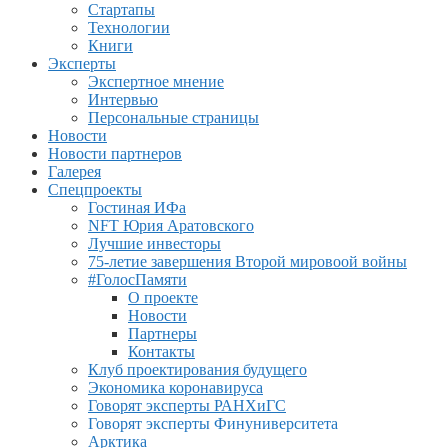
Стартапы
Технологии
Книги
Эксперты
Экспертное мнение
Интервью
Персональные страницы
Новости
Новости партнеров
Галерея
Спецпроекты
Гостиная ИФа
NFT Юрия Аратовского
Лучшие инвесторы
75-летие завершения Второй мировоой войны
#ГолосПамяти
О проекте
Новости
Партнеры
Контакты
Клуб проектирования будущего
Экономика коронавируса
Говорят эксперты РАНХиГС
Говорят эксперты Финуниверситета
Арктика