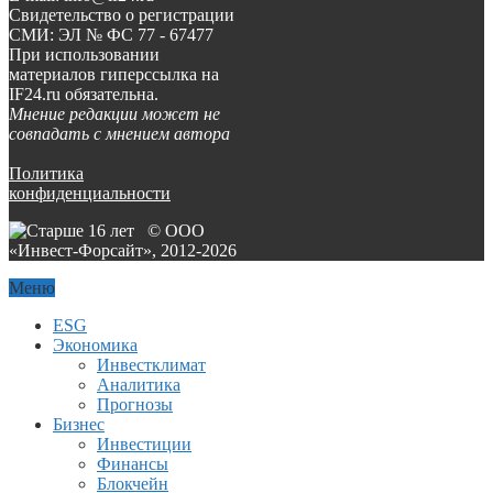
Свидетельство о регистрации
СМИ: ЭЛ № ФС 77 - 67477
При использовании
материалов гиперссылка на
IF24.ru обязательна.
Мнение редакции может не
совпадать с мнением автора
Политика
конфиденциальности
© ООО
«Инвест-Форсайт», 2012-
2026
Меню
ESG
Экономика
Инвестклимат
Аналитика
Прогнозы
Бизнес
Инвестиции
Финансы
Блокчейн