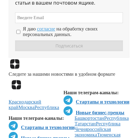
статьи в вашем почтовом ящике.
Я даю
согласие
на обработку своих
персональных данных.
Перейти в
Дзен
Следите за нашими новостями в удобном формате
Перейти в
Дзен
Наши телеграм-каналы:
Краснодарский
Стартапы и технологии
край
Москва
Республика
Новые бизнес-тренды
Наши телеграм-каналы:
Башкортостан
Республика
Татарстан
Республика
Стартапы и технологии
Чечня
российская
экономика
Тюменская