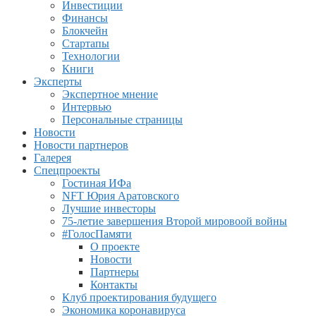
Инвестиции
Финансы
Блокчейн
Стартапы
Технологии
Книги
Эксперты
Экспертное мнение
Интервью
Персональные страницы
Новости
Новости партнеров
Галерея
Спецпроекты
Гостиная ИФа
NFT Юрия Аратовского
Лучшие инвесторы
75-летие завершения Второй мировоой войны
#ГолосПамяти
О проекте
Новости
Партнеры
Контакты
Клуб проектирования будущего
Экономика коронавируса