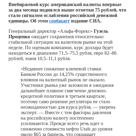
Внебиржевой курс американской валюты впервые
за два месяца поднялся выше отметки 75 рублей, что
стало сигналом ослабления российской денежной
единицы. Об этом
сообщает
издание СИА.
Генеральный директор «Альфа-Форекс»
Гузель
Проценко
ожидает сохранения относительно
стабильной ситуации на валютном рынке на этой
неделе. По оценкам компании, курс доллара будет
находиться в диапазоне 71,5–75,5 рубля, евро 82–86
рублей, юаня 10,5–11,1 рубля.
«Недавнее снижение ключевой ставки
Банком России до 14,25% существенного
влияния на валютный рынок не оказало.
Участники рынка уже заложили в ожидания
дальнейшее плавное смягчение денежно-
кредитной политики в третьем квартале,
поэтому само решение регулятора не стало
неожиданностью для курса рубля, — уверена
эксперт. — Вместе с тем факторы давления
на российскую валюту постепенно
усиливаются. Прежде всего речь идет о
снижении стоимости нефти Urals до уровня
около $65 за баррель, что сокращает