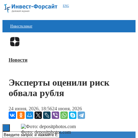
ENG
Инвестклимат
Финансы
Перейти в
Дзен
Инвестиции
Новости
Блокчейн
Стартапы
Эксперты оценили риск
Технологии
обвала рубля
ESG
24 июня, 2026, 18:56
24 июня, 2026
Книги
Фото: depositphotos.com