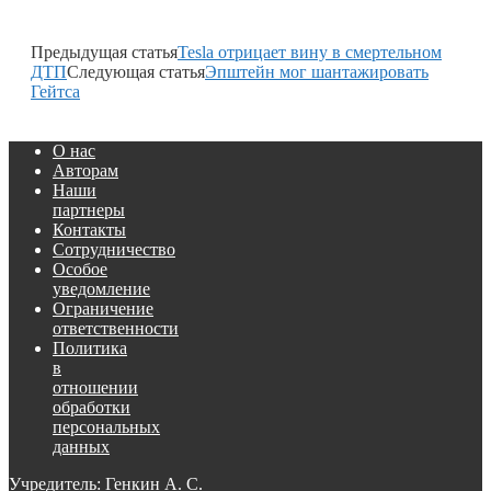
Предыдущая статья
Tesla отрицает вину в смертельном
ДТП
Следующая статья
Эпштейн мог шантажировать
Гейтса
О нас
Авторам
Наши
партнеры
Контакты
Сотрудничество
Особое
уведомление
Ограничение
ответственности
Политика
в
отношении
обработки
персональных
данных
Учредитель: Генкин А. С.