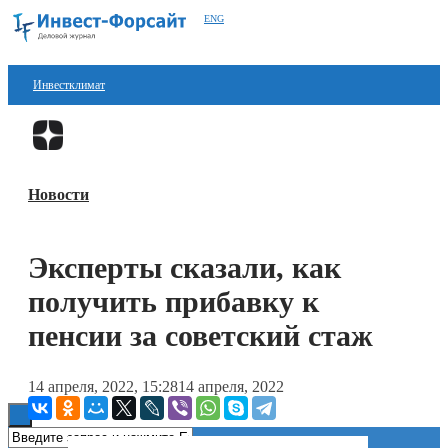
ENG
Инвестклимат
Финансы
Перейти в
Дзен
Инвестиции
Новости
Блокчейн
Стартапы
Эксперты сказали, как
Технологии
получить прибавку к
ESG
пенсии за советский стаж
Книги
14 апреля, 2022, 15:28
14 апреля, 2022