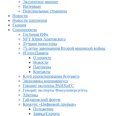
Экспертное мнение
Интервью
Персональные страницы
Новости
Новости партнеров
Галерея
Спецпроекты
Гостиная ИФа
NFT Юрия Аратовского
Лучшие инвесторы
75-летие завершения Второй мировоой войны
#ГолосПамяти
О проекте
Новости
Партнеры
Контакты
Клуб проектирования будущего
Экономика коронавируса
Говорят эксперты РАНХиГС
Говорят эксперты Финуниверситета
Арктика
Гайдаровский форум
Конкурс «Цифровой прорыв»
Положение
Заявка/Скачать