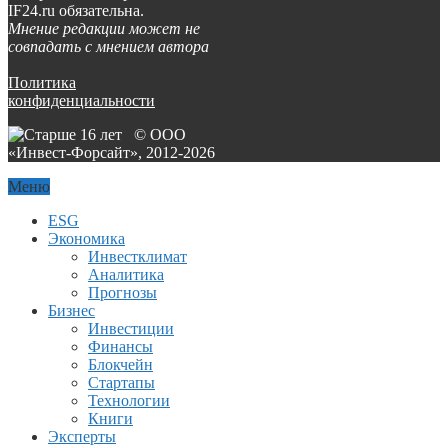
IF24.ru обязательна.
Мнение редакции может не
совпадать с мнением автора
Политика
конфиденциальности
© ООО
«Инвест-Форсайт», 2012-
2026
Меню
ESG
Экономика
Инвестклимат
Аналитика
Прогнозы
Бизнес
Инвестиции
Финансы
Блокчейн
Стартапы
Технологии
Книги
Эксперты