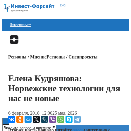
ENG
Инвестклимат
Финансы
Перейти в
Дзен
Инвестиции
Регионы / МнениеРегионы / Спецпроекты
Блокчейн
Стартапы
Елена Кудряшова:
Технологии
Норвежские технологии для
ESG
нас не новые
Книги
6 февраля, 2018, 12:00
25 мая, 2026
Вторая часть (начало читайте
здесь
) интервью с