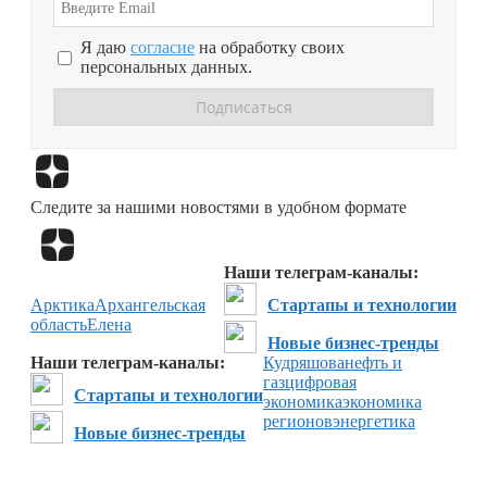
Я даю
согласие
на обработку своих
персональных данных.
Перейти в
Дзен
Следите за нашими новостями в удобном формате
Перейти в
Дзен
Наши телеграм-каналы:
Арктика
Архангельская
Стартапы и технологии
область
Елена
Новые бизнес-тренды
Наши телеграм-каналы:
Кудряшова
нефть и
газ
цифровая
Стартапы и технологии
экономика
экономика
регионов
энергетика
Новые бизнес-тренды