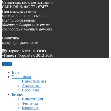
Свидетельство о регистрации
СМИ: ЭЛ № ФС 77 - 67477
При использовании
материалов гиперссылка на
IF24.ru обязательна.
Мнение редакции может не
совпадать с мнением автора
Политика
конфиденциальности
© ООО
«Инвест-Форсайт», 2012-
2026
Меню
ESG
Экономика
Инвестклимат
Аналитика
Прогнозы
Бизнес
Инвестиции
Финансы
Блокчейн