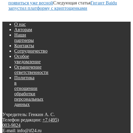
появиться уже весной
Следующая статья
Гигант Baidu
запустил платформу с криптощенками
О нас
Авторам
Наши
партнеры
Контакты
Сотрудничество
Особое
уведомление
Ограничение
ответственности
Политика
в
отношении
обработки
персональных
данных
Учредитель: Генкин А. С.
Телефон редакции:
+7 (495)
003-9824
E-mail: info@if24.ru