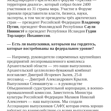
территория диалога», который собрал более 2400
участников из 31 страны мира. Участие в Форуме
приняли представители власти, бизнеса, науки,
эксперты, в том числе президенты трёх арктических
стран — президент Российской Федерации
Владимир
Путин
, президент Финляндской Республики
Саули
Ниинистё
и президент Республики Исландия
Гудни
Торлациус Йоханнессон
.
— Есть ли выпускники, которыми вы гордитесь,
которые востребованы на федеральном уровне?
— Например, руководители современных крупнейших
предприятий лесопромышленного комплекса
Архангельской области — это наши выпускники.
Архангельский целлюлозно-бумажный комбинат
возглавляет Дмитрий Игоревич Зылев, 25-й
лесозавод — Дмитрий Александрович Крылов.
Выпускники Севмашвтуза — в руководстве
Объединенной судостроительной корпорации, в военно-
промышленной комиссии. Заместитель Министра
культуры Российской Федерации Малаков Николай
Алексеевич — наш выпускник. Мы создали
Ассоциацию выпускников САФУ, которая очень хорошо
работает по взаимодействию со всеми выпускниками,