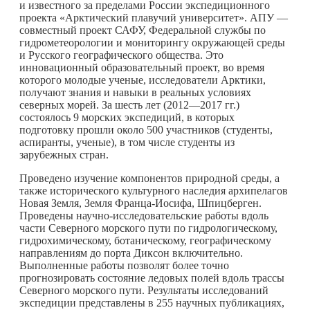
и известного за пределами России экспедиционного
проекта «Арктический плавучий университет». АПУ —
совместный проект САФУ, Федеральной службы по
гидрометеорологии и мониторингу окружающей среды
и Русского географического общества. Это
инновационный образовательный проект, во время
которого молодые ученые, исследователи Арктики,
получают знания и навыки в реальных условиях
северных морей. За шесть лет (2012—2017 гг.)
состоялось 9 морских экспедиций, в которых
подготовку прошли около 500 участников (студенты,
аспиранты, ученые), в том числе студенты из
зарубежных стран.
Проведено изучение компонентов природной среды, а
также исторического культурного наследия архипелагов
Новая Земля, Земля Франца-Иосифа, Шпицберген.
Проведены научно-исследовательские работы вдоль
части Северного морского пути по гидрологическому,
гидрохимическому, ботаническому, географическому
направлениям до порта Диксон включительно.
Выполненные работы позволят более точно
прогнозировать состояние ледовых полей вдоль трассы
Северного морского пути. Результаты исследований
экспедиции представлены в 255 научных публикациях,