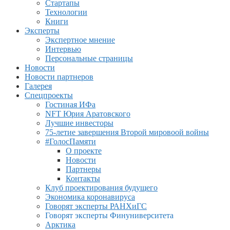
Стартапы
Технологии
Книги
Эксперты
Экспертное мнение
Интервью
Персональные страницы
Новости
Новости партнеров
Галерея
Спецпроекты
Гостиная ИФа
NFT Юрия Аратовского
Лучшие инвесторы
75-летие завершения Второй мировоой войны
#ГолосПамяти
О проекте
Новости
Партнеры
Контакты
Клуб проектирования будущего
Экономика коронавируса
Говорят эксперты РАНХиГС
Говорят эксперты Финуниверситета
Арктика