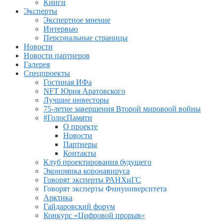
Книги
Эксперты
Экспертное мнение
Интервью
Персональные страницы
Новости
Новости партнеров
Галерея
Спецпроекты
Гостиная ИФа
NFT Юрия Аратовского
Лучшие инвесторы
75-летие завершения Второй мировоой войны
#ГолосПамяти
О проекте
Новости
Партнеры
Контакты
Клуб проектирования будущего
Экономика коронавируса
Говорят эксперты РАНХиГС
Говорят эксперты Финуниверситета
Арктика
Гайдаровский форум
Конкурс «Цифровой прорыв»