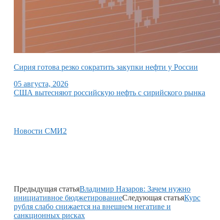
Сирия готова резко сократить закупки нефти у России
05 августа, 2026
США вытесняют российскую нефть с сирийского рынка
Новости СМИ2
Предыдущая статья
Владимир Назаров: Зачем нужно
инициативное бюджетирование
Следующая статья
Курс
рубля слабо снижается на внешнем негативе и
санкционных рисках