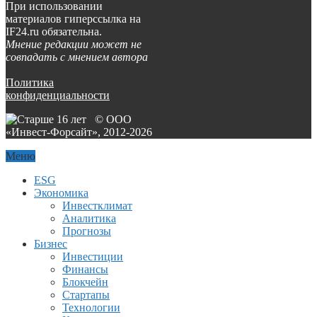
При использовании
материалов гиперссылка на
IF24.ru обязательна.
Мнение редакции может не
совпадать с мнением автора
Политика
конфиденциальности
© ООО
«Инвест-Форсайт», 2012-
2026
Меню
ESG
Экономика
Инвестклимат
Аналитика
Прогнозы
Бизнес
Инвестиции
Финансы
Блокчейн
Стартапы
Технологии