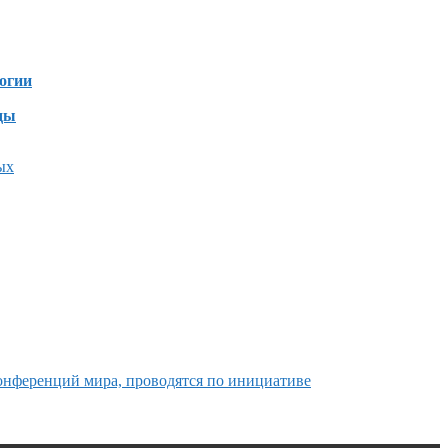
зен
огии
ды
ых
онференций мира, проводятся по инициативе