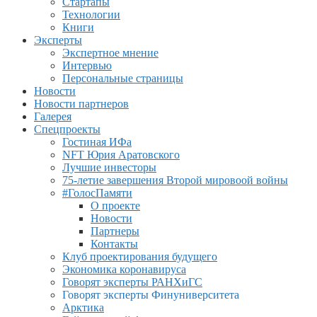
Стартапы
Технологии
Книги
Эксперты
Экспертное мнение
Интервью
Персональные страницы
Новости
Новости партнеров
Галерея
Спецпроекты
Гостиная ИФа
NFT Юрия Аратовского
Лучшие инвесторы
75-летие завершения Второй мировоой войны
#ГолосПамяти
О проекте
Новости
Партнеры
Контакты
Клуб проектирования будущего
Экономика коронавируса
Говорят эксперты РАНХиГС
Говорят эксперты Финуниверситета
Арктика