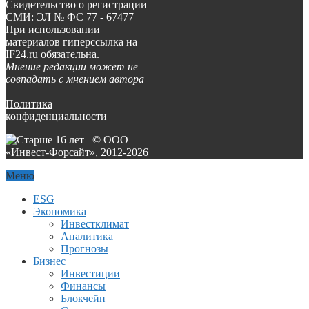
Свидетельство о регистрации
СМИ: ЭЛ № ФС 77 - 67477
При использовании
материалов гиперссылка на
IF24.ru обязательна.
Мнение редакции может не
совпадать с мнением автора
Политика
конфиденциальности
© ООО
«Инвест-Форсайт», 2012-
2026
Меню
ESG
Экономика
Инвестклимат
Аналитика
Прогнозы
Бизнес
Инвестиции
Финансы
Блокчейн