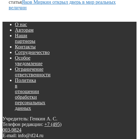
статья
Яков Миркин открыл дверь в мир реальных
величин
О нас
Авторам
Наши
партнеры
Контакты
Сотрудничество
Особое
уведомление
Ограничение
ответственности
Политика
в
отношении
обработки
персональных
данных
Учредитель: Генкин А. С.
Телефон редакции:
+7 (495)
003-9824
E-mail: info@if24.ru