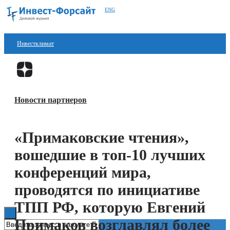
ENG
Инвестклимат
Финансы
Перейти в
Дзен
Инвестиции
Новости партнеров
Блокчейн
Стартапы
«Примаковские чтения»,
Технологии
вошедшие в топ-10 лучших
ESG
конференций мира,
проводятся по инициативе
Книги
ТПП РФ, которую Евгений
Примаков возглавлял более