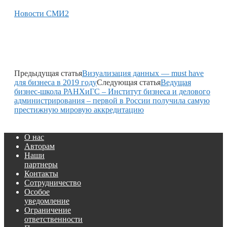
Новости СМИ2
Предыдущая статья
Визуализация данных — must have
для бизнеса в 2019 году
Следующая статья
Ведущая
бизнес-школа РАНХиГС – Институт бизнеса и делового
администрирования – первой в России получила самую
престижную мировую аккредитацию
О нас
Авторам
Наши
партнеры
Контакты
Сотрудничество
Особое
уведомление
Ограничение
ответственности