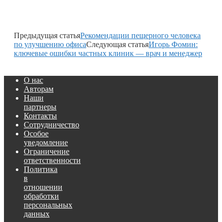
Предыдущая статья
Рекомендации пещерного человека
по улучшению офиса
Следующая статья
Игорь Фомин:
ключевые ошибки частных клиник — врач и менеджер
О нас
Авторам
Наши
партнеры
Контакты
Сотрудничество
Особое
уведомление
Ограничение
ответственности
Политика
в
отношении
обработки
персональных
данных