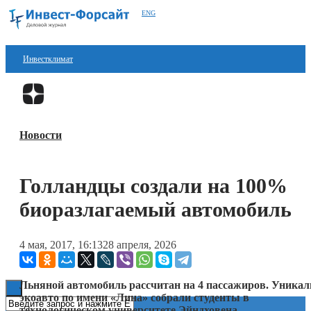
ENG
Инвестклимат
Финансы
Перейти в
Дзен
Инвестиции
Новости
Блокчейн
Стартапы
Голландцы создали на 100%
Технологии
биоразлагаемый автомобиль
ESG
4 мая, 2017, 16:13
28 апреля, 2026
Книги
Льняной автомобиль рассчитан на 4 пассажиров. Уникал
экоавто по имени «Лина» собрали студенты в
технологическом университете Эйндховена.