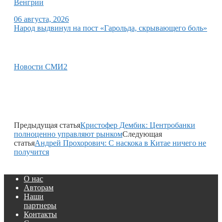
Венгрии
06 августа, 2026
Народ выдвинул на пост «Гарольда, скрывающего боль»
Новости СМИ2
Предыдущая статья
Кристофер Дембик: Центробанки
полноценно управляют рынком
Следующая
статья
Андрей Прохорович: С наскока в Китае ничего не
получится
О нас
Авторам
Наши
партнеры
Контакты