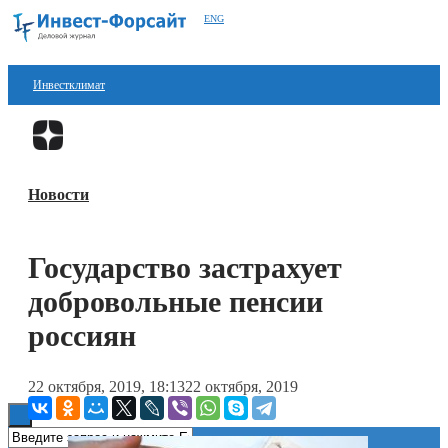
ENG
Инвестклимат
Финансы
Перейти в
Дзен
Инвестиции
Новости
Блокчейн
Стартапы
Государство застрахует
Технологии
добровольные пенсии
ESG
россиян
Книги
22 октября, 2019, 18:13
22 октября, 2019