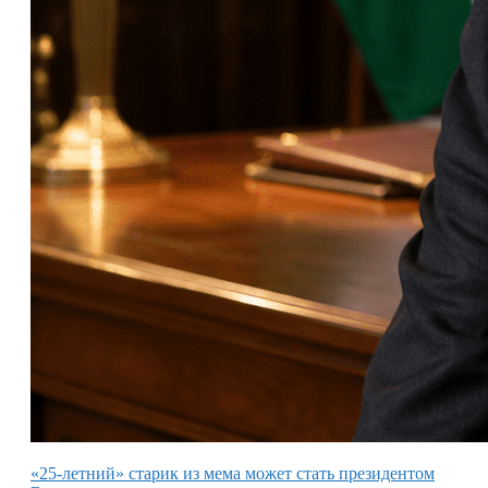
«25-летний» старик из мема может стать президентом