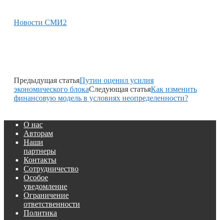
Новости СМИ2
Предыдущая статья
Путин оценил усилия
экономического блока
Следующая статья
Как изменить
финансовую модель в условиях неопределенности?
О нас
Авторам
Наши
партнеры
Контакты
Сотрудничество
Особое
уведомление
Ограничение
ответственности
Политика