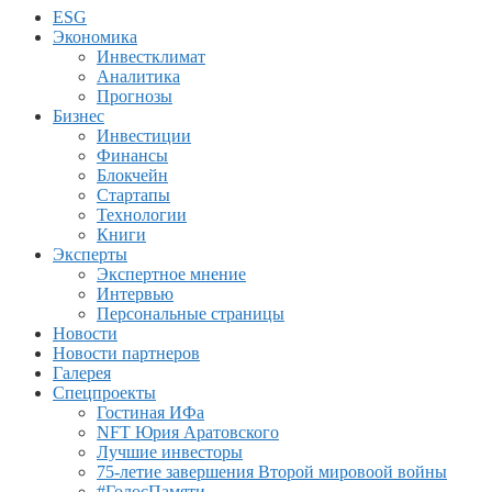
ESG
Экономика
Инвестклимат
Аналитика
Прогнозы
Бизнес
Инвестиции
Финансы
Блокчейн
Стартапы
Технологии
Книги
Эксперты
Экспертное мнение
Интервью
Персональные страницы
Новости
Новости партнеров
Галерея
Спецпроекты
Гостиная ИФа
NFT Юрия Аратовского
Лучшие инвесторы
75-летие завершения Второй мировоой войны
#ГолосПамяти