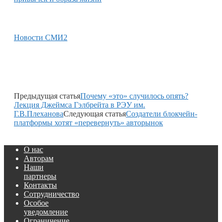
Новости СМИ2
Предыдущая статья
Почему «это» случилось опять?
Лекция Джеймса Гэлбрейта в РЭУ им.
Г.В.Плеханова
Следующая статья
Создатели блокчейн-
платформы хотят «перевернуть» авторынок
О нас
Авторам
Наши
партнеры
Контакты
Сотрудничество
Особое
уведомление
Ограничение