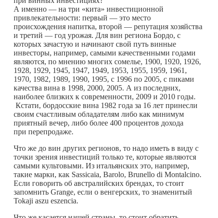
при винных инвестициях?
А именно — на три «кита» инвестиционной
привлекательности: первый — это место
происхождения напитка, второй — репутация хозяйства
и третий — год урожая. Для вин региона Бордо, с
которых зачастую и начинают свой путь винные
инвесторы, например, самыми качественными годами
являются, по мнению многих сомелье, 1900, 1920, 1926,
1928, 1929, 1945, 1947, 1949, 1953, 1955, 1959, 1961,
1970, 1982, 1989, 1990, 1995, с 1996 по 2005, с пиками
качества вина в 1998, 2000, 2005. А из последних,
наиболее близких к современности, 2009 и 2010 годы.
Кстати, бордосские вина 1982 года за 16 лет принесли
своим счастливым обладателям либо как минимум
приятный вечер, либо более 400 процентов дохода
при перепродаже.
Что же до вин других регионов, то надо иметь в виду с
точки зрения инвестиций только те, которые являются
самыми культовыми. Из итальянских это, например,
такие марки, как Sassicaia, Barolo, Brunello di Montalcino.
Если говорить об австралийских брендах, то стоит
запомнить Grange, если о венгерских, то знаменитый
Tokaji aszu eszencia.
Что же касается нашей страны, то стоит обратить