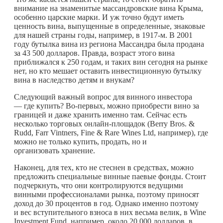
внимание на знаменитые массандровские вина Крыма,
особенно царские марки. И уж точно будут иметь
ценность вина, выпущенные в определенные, знаковые
для нашей страны годы, например, в 1917-м. В 2001
году бутылка вина из региона Массандра была продана
за 43 500 долларов. Правда, возраст этого вина
приближался к 250 годам, и таких вин сегодня на рынке
нет, но кто мешает оставить инвестиционную бутылку
вина в наследство детям и внукам?
Следующий важный вопрос для винного инвестора
— где купить? Во-первых, можно приобрести вино за
границей и даже хранить именно там. Сейчас есть
несколько торговых онлайн-площадок (Berry Bros. &
Rudd, Farr Vintners, Fine & Rare Wines Ltd, например), где
можно не только купить, продать, но и
организовать хранение.
Наконец, для тех, кто не стеснен в средствах, можно
предложить специальные винные паевые фонды. Стоит
подчеркнуть, что они контролируются ведущими
винными профессионалами рынка, поэтому приносят
доход до 30 процентов в год. Однако именно поэтому
и вес вступительного взноса в них весьма велик, в Wine
Investment Fund, например, около 20 000 долларов, в