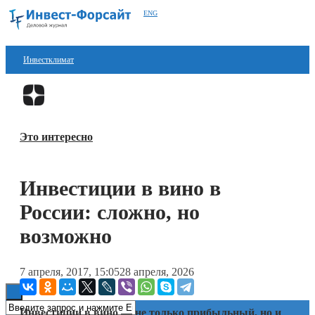
ENG
Инвестклимат
Финансы
Перейти в
Дзен
Инвестиции
Это интересно
Блокчейн
Стартапы
Инвестиции в вино в
Технологии
России: сложно, но
ESG
возможно
Книги
7 апреля, 2017, 15:05
28 апреля, 2026
Инвестиции в вино — не только прибыльный, но и