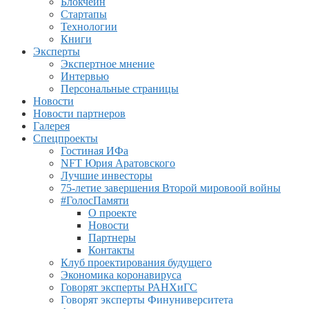
Блокчейн
Стартапы
Технологии
Книги
Эксперты
Экспертное мнение
Интервью
Персональные страницы
Новости
Новости партнеров
Галерея
Спецпроекты
Гостиная ИФа
NFT Юрия Аратовского
Лучшие инвесторы
75-летие завершения Второй мировоой войны
#ГолосПамяти
О проекте
Новости
Партнеры
Контакты
Клуб проектирования будущего
Экономика коронавируса
Говорят эксперты РАНХиГС
Говорят эксперты Финуниверситета