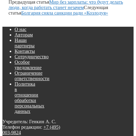
Предыдущая статья
Мир без зарплаты: что будут делать
люди, когда работать станет незачем
Следующая
статья
Болгария сняла санкции ради «Козлодуя»
О нас
Авторам
Наши
партнеры
Контакты
Сотрудничество
Особое
уведомление
Ограничение
ответственности
Политика
в
отношении
обработки
персональных
данных
Учредитель: Генкин А. С.
Телефон редакции:
+7 (495)
003-9824