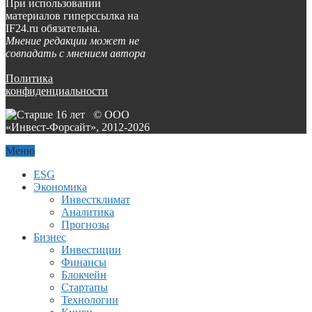
При использовании
материалов гиперссылка на
IF24.ru обязательна.
Мнение редакции может не
совпадать с мнением автора
Политика
конфиденциальности
© ООО
«Инвест-Форсайт», 2012-
2026
Меню
ESG
Экономика
Инвестклимат
Аналитика
Прогнозы
Бизнес
Инвестиции
Финансы
Блокчейн
Стартапы
Технологии