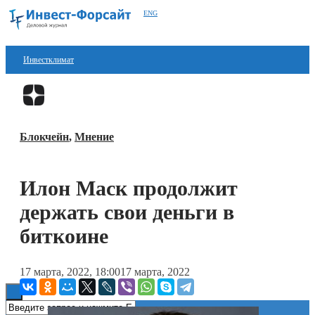
ENG
Инвестклимат
Финансы
Перейти в
Дзен
Инвестиции
Блокчейн
,
Мнение
Блокчейн
Стартапы
Илон Маск продолжит
Технологии
держать свои деньги в
ESG
биткоине
Книги
17 марта, 2022, 18:00
17 марта, 2022