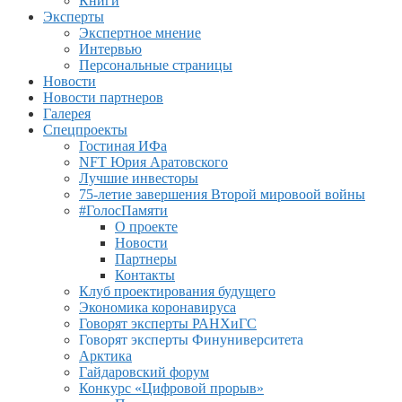
Книги
Эксперты
Экспертное мнение
Интервью
Персональные страницы
Новости
Новости партнеров
Галерея
Спецпроекты
Гостиная ИФа
NFT Юрия Аратовского
Лучшие инвесторы
75-летие завершения Второй мировоой войны
#ГолосПамяти
О проекте
Новости
Партнеры
Контакты
Клуб проектирования будущего
Экономика коронавируса
Говорят эксперты РАНХиГС
Говорят эксперты Финуниверситета
Арктика
Гайдаровский форум
Конкурс «Цифровой прорыв»