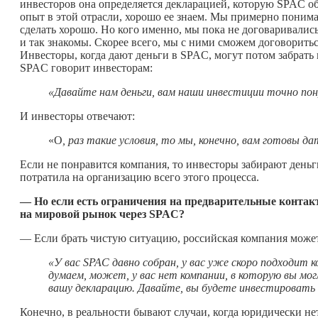
инвесторов она определяется декларацией, которую SPAC о
опыт в этой отрасли, хорошо ее знаем. Мы примерно понима
сделать хорошо. Но кого именно, мы пока не договаривалис
и так знакомы. Скорее всего, мы с ними сможем договориться
Инвесторы, когда дают деньги в SPAC, могут потом забрать
SPAC говорит инвесторам:
«Давайте нам деньги, вам наши инвестиции точно по
И инвесторы отвечают:
«О
, раз такие условия, то мы, конечно, вам готовы да
Если не понравится компания, то инвесторы забирают деньг
потратила на организацию всего этого процесса.
— Но если есть ограничения на предварительные контак
на мировой рынок через
SPAC
?
— Если брать чистую ситуацию, российская компания может
«У вас
SPAC
давно собран, у вас уже скоро подходит к
думаем, может, у вас нет компании, в которую вы мог
вашу декларацию. Давайте, вы будете инвестировать 
Конечно, в реальности бывают случаи, когда юридически не