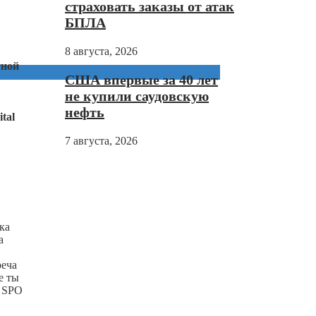
страховать заказы от атак
БПЛА
8 августа, 2026
тной
США впервые за 40 лет
не купили саудовскую
нефть
tal
7 августа, 2026
ка
а
реча
е ты
ь SPO