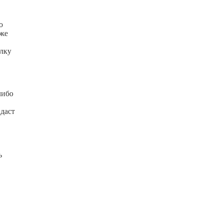
о
 же
елку
либо
 даст
ь