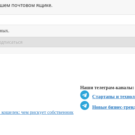
ашем почтовом ящике.
нных.
Перейти в
Перейти в
Д
Наши телеграм-каналы:
Стартапы и технол
Новые бизнес-трен
кошелек: чем рискует собственник