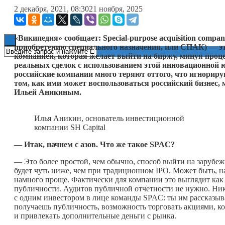
2 декабря, 2021, 08:30
21 ноября, 2025
Книги
«Википедия» сообщает: Special-purpose acquisition comp
приобретению специального назначения, или СПАК) — это
компанией, которая желает выйти на биржу, минуя проц
реальных сделок с использованием этой инновационной 
российские компании много теряют оттого, что игнорир
том, как ими может воспользоваться российский бизнес,
Ильей Аникиным.
Илья Аникин, основатель инвестиционной
компании SH Capital
— Итак, начнем с азов. Что же такое SPAC?
— Это более простой, чем обычно, способ выйти на зарубеж
будет чуть ниже, чем при традиционном IPO. Может быть, н
намного проще. Фактически для компании это выглядит как 
публичности. Аудитов публичной отчетности не нужно. Ник
с одним инвестором в лице команды SPAC: ты им рассказыва
получаешь публичность, возможность торговать акциями, ко
и привлекать дополнительные деньги с рынка.