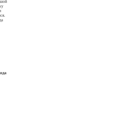
ьшой
ку
и
ся.
да
хода