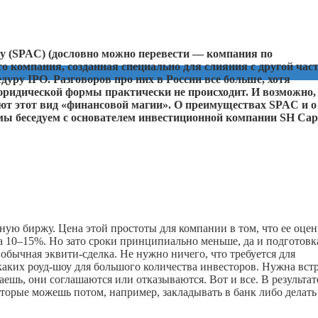
any (SPAC) (дословно можно перевести — компания по
 компания, созданная специально для слияния с другой час
едуру
IPO
. Разговоров про них в России все больше, хотя
юридической формы практически не происходит. И возможно,
уют этот вид «финансовой магии». О преимуществах SPAC и о
 мы беседуем с основателем инвестиционной компании SH Capi
ную биржу. Цена этой простоты для компании в том, что ее оцен
а 10–15%. Но зато сроки принципиально меньше, да и подготовк
обычная эквити-сделка. Не нужно ничего, что требуется для
аких роуд-шоу для большого количества инвесторов. Нужна вст
ешь, они соглашаются или отказываются. Вот и все. В результат
торые можешь потом, например, закладывать в банк либо делат