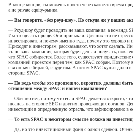
В конце концов, ты можешь просто через
какое-то
время про
а не private equity-рынка.
—
Вы говорите, «без роуд-шоу». Но откуда же у ваших а
— Роуд-шоу будет проводить не ваша компания, а команда 
Им это делать проще. Они привыкли. Для них это не стресс
инвестировать и почему именно туда, почему это хорошо и
Приходят к инвесторам, рассказывают, что хотят сделать. И
этапе ваша компания, которая будет деньги получать, пока е
что SPAC собирается. Более того, существуют юридические 
компанией-проектом перед тем, как SPAC собран. Поэтому в
связанная с биржей, с аудитом. А потом SPAC купит долю в
стороны SPAC.
—
Но ведь чтобы это произошло, вероятно, должны быт
отношений между
SPAC
и нашей компанией?
— Обычно нет, потому что если SPAC делается открыто, чт
нюансы на стороне SEC и других проверяющих органов. Ден
инвестиций в определенную отрасль, что зафиксировано в е
— То есть
SPAC
в некотором смысле похожа на инвести
— Да, но это инвестиционный фонд с одной сделкой. Очень 