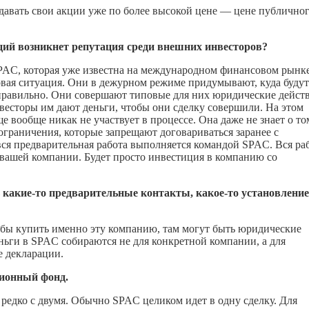
давать свои акции уже по более высокой цене — цене публичног
кций возникнет репутация среди внешних инвесторов?
SPAC, которая уже известна на международном финансовом рынке
овая ситуация. Они в дежурном режиме придумывают, куда будут
 правильно. Они совершают типовые для них юридические действ
нвесторы им дают деньги, чтобы они сделку совершили. На этом
ще вообще никак не участвует в процессе. Она даже не знает о то
ограничения, которые запрещают договариваться заранее с
ся предварительная работа выполняется командой SPAC. Вся раб
 вашей компании. Будет просто инвестиция в компанию со
ь
какие-то
предварительные контакты,
какое-то
установление
обы купить именно эту компанию, там могут быть юридические
ьги в SPAC собираются не для конкретной компании, а для
е декларации.
ционный фонд.
редко с двумя. Обычно SPAC целиком идет в одну сделку. Для