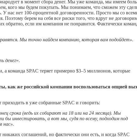
бнародует в момент сбора денег. Мы уже команда, мы имеем бол
ем, кого мы будем покупать. Мы понимаем, что сможем эту сдел
ь. У нас нет 100-процентной договоренности. Просто мы со всем
. Поэтому берем на себя все риски того, что вдруг не договорим
 их обратно, если им компания не понравится. Фактически коман
нравятся. Мы точно найдем компанию, которая вам подойдет».
ть денег
».
и, а команда SPAC теряет примерно $3–5 миллионов, которые
ты, как же российской компании воспользоваться опцией вы
 приходить в уже собранные SPAC и говорить:
онец срока (ведь их собирают на 18 или на 24 месяца). Мы
ли бы инвестировать, а вот мы, судя по всему, подходим под
в нас».
т никаких соглашений, но фактически они есть, и когда SPAC