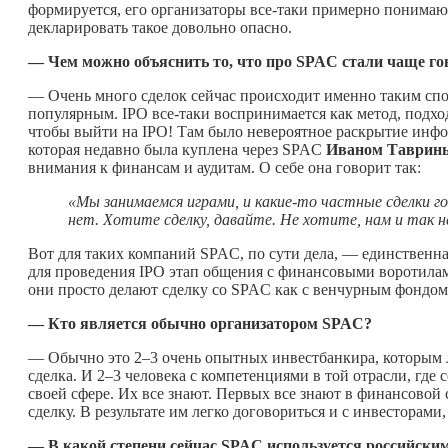
формируется, его организаторы все-таки примерно понимают,
декларировать такое довольно опасно.
— Чем можно объяснить то, что про
SPAC
стали чаще го
— Очень много сделок сейчас происходит именно таким спо
популярным. IPO все-таки воспринимается как метод, подхо
чтобы выйти на IPO! Там было невероятное раскрытие информ
которая недавно была куплена через SPAC
Иваном Таврин
внимания к финансам и аудитам. О себе она говорит так:
«Мы занимаемся играми, и
какие-то
частные сделки го
нет. Хотите сделку, давайте. Не хотите, нам и так н
Вот для таких компаний SPAC, по сути дела, — единствен
для проведения IPO этап общения с финансовыми воротилам
они просто делают сделку со SPAC как с венчурным фондом
—
Кто является обычно организатором
SPAC
?
— Обычно это 2–3 очень опытных инвестбанкира, которым ле
сделка. И 2–3 человека с компетенциями в той отрасли, где 
своей сфере. Их все знают. Первых все знают в финансовой с
сделку. В результате им легко договориться и с инвесторами
—
В какой степени сейчас
SPAC
используется российск