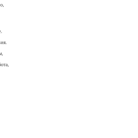
о,
.
ия.
м,
ота,