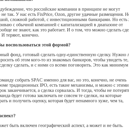
едубеждение, что российские компании в принципе не могут
е так. У нас есть FixPrice, Ozon, другие удачные размещения. Н
ьшой, сложной работой, с инвестиционными банкирами. Но есть
ариваю с обычной компанией с капитализацией в диапазоне от
бще не знают, как это работает. И о том, что можно сделать сд
 И теряют, конечно.
бы воспользоваться этой формой?
ный фонд, готовый сделать одну-единственную сделку. Нужно 
просить об этом
кого-то
из знакомых банкиров, чтобы увидеть те,
делку сделать, и с ними со всеми поговорить. Это как минимум
оманду собрать SPAC именно для вас, но это, конечно, не очень
кроме традиционных IPO, есть такие механизмы, и можно с этими
к заканчивается, а сделка сорвалась. И тогда, чтобы не потерят
анда будет готова заключать не совсем те сделки, на которые
ать и получить оценку, которая будет ненамного хуже, чем та,
аспект?
может быть включен географический аспект, а может и не быть.