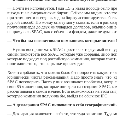
— Почти не используется. Года 1,5–2 назад вообще было пр
выходить на американские биржи. Сейчас мы видим, что это н
при этом почти всегда выход на биржу ассоциируется с бол
другой способ! По моему опыту могу сказать, если я разгов
полумиллиарда до двух миллиардов долларов, обычно они воо
напрямую со SPAC, как с обычным фондом, даже не думают.
—
Что бы вы посоветовали компаниям, которые хотели 
— Нужно воспринимать SPAC просто как торгуемый венчур
самим посмотреть все SPAC, которые уже собраны, либо по
которые подходят под российскую компанию, которая хочет с
понимание того, что на рынке происходит.
Хочется добавить, что можно было бы попросить
какую-то
к
юридически чистая рекомендация. Надо просто знать, что, 
SPAC поговорить. Часто у них возникают проблемы, когда сро
свои $5 миллионов, которые они дали на создание SPAC, ком
рассчитывала в самом начале. Есть возможность на этом сыгр
которую компания получила бы, выйдя на обычное IPO.
— А декларации
SPAC
включают в себя географический 
— Декларация включает в себя то, что туда записано. Туда 