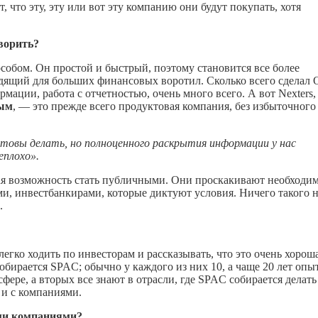
 что эту, эту или вот эту компанию они будут покупать, хотя
ворить?
собом. Он простой и быстрый, поэтому становится все более
дящий для больших финансовых воротил. Сколько всего сделал 
ации, работа с отчетностью, очень много всего. А вот Nexters,
ым
, — это прежде всего продуктовая компания, без избыточного
товы делать, но полноценного раскрытия информации у нас
еплохо».
ная возможность стать публичными. Они проскакивают необходи
и, инвестбанкирами, которые диктуют условия. Ничего такого н
.
гко ходить по инвесторам и рассказывать, что это очень хорош
собирается SPAC; обычно у каждого из них 10, а чаще 20 лет опы
фере, а вторых все знают в отрасли, где SPAC собирается делать
, и с компаниями.
ими компаниями?