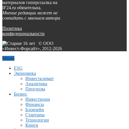
материалов гиперссылка на
IF24.ru обязательна.
Мнение редакции может не
совпадать с мнением автора
Политика
конфиденциальности
© ООО
«Инвест-Форсайт», 2012-
2026
Меню
ESG
Экономика
Инвестклимат
Аналитика
Прогнозы
Бизнес
Инвестиции
Финансы
Блокчейн
Стартапы
Технологии
Книги