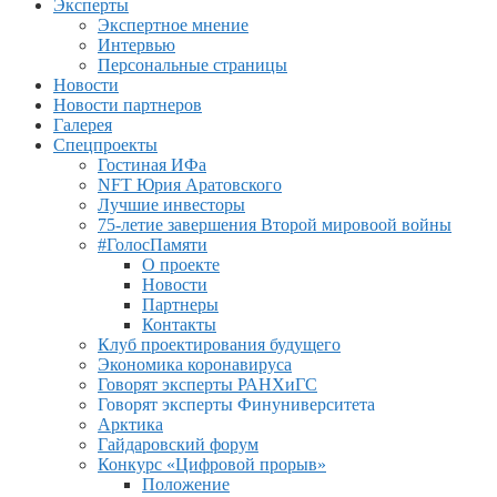
Эксперты
Экспертное мнение
Интервью
Персональные страницы
Новости
Новости партнеров
Галерея
Спецпроекты
Гостиная ИФа
NFT Юрия Аратовского
Лучшие инвесторы
75-летие завершения Второй мировоой войны
#ГолосПамяти
О проекте
Новости
Партнеры
Контакты
Клуб проектирования будущего
Экономика коронавируса
Говорят эксперты РАНХиГС
Говорят эксперты Финуниверситета
Арктика
Гайдаровский форум
Конкурс «Цифровой прорыв»
Положение