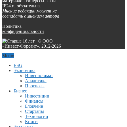
материалов гиперссылка на
IF24.ru обязательна.
Мнение редакции может не
совпадать с мнением автора
Политика
конфиденциальности
© ООО
«Инвест-Форсайт», 2012-
2026
Меню
ESG
Экономика
Инвестклимат
Аналитика
Прогнозы
Бизнес
Инвестиции
Финансы
Блокчейн
Стартапы
Технологии
Книги
Эксперты