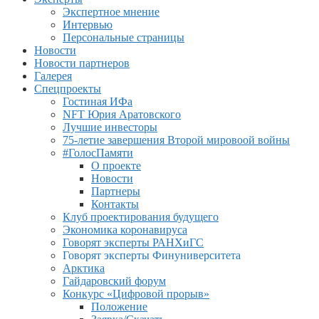
Экспертное мнение
Интервью
Персональные страницы
Новости
Новости партнеров
Галерея
Спецпроекты
Гостиная ИФа
NFT Юрия Аратовского
Лучшие инвесторы
75-летие завершения Второй мировоой войны
#ГолосПамяти
О проекте
Новости
Партнеры
Контакты
Клуб проектирования будущего
Экономика коронавируса
Говорят эксперты РАНХиГС
Говорят эксперты Финуниверситета
Арктика
Гайдаровский форум
Конкурс «Цифровой прорыв»
Положение