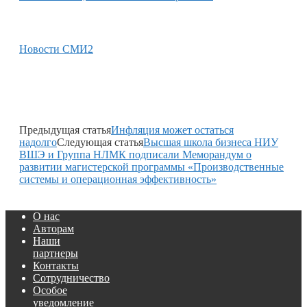
Новости СМИ2
Предыдущая статья
Инфляция может остаться
надолго
Следующая статья
Высшая школа бизнеса НИУ
ВШЭ и Группа НЛМК подписали Меморандум о
развитии магистерской программы «Производственные
системы и операционная эффективность»
О нас
Авторам
Наши
партнеры
Контакты
Сотрудничество
Особое
уведомление