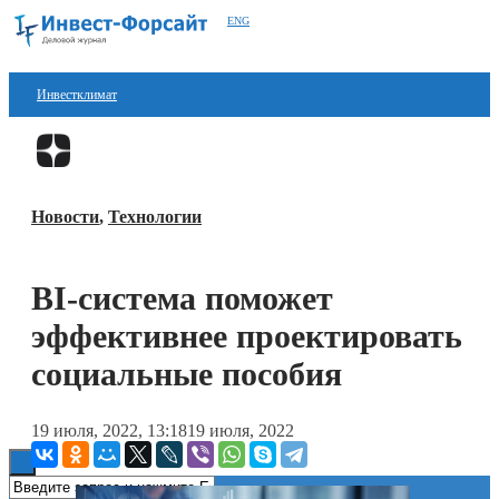
ENG
Инвестклимат
Финансы
Перейти в
Дзен
Инвестиции
Новости
,
Технологии
Блокчейн
Стартапы
BI-система поможет
Технологии
эффективнее проектировать
ESG
социальные пособия
Книги
19 июля, 2022, 13:18
19 июля, 2022