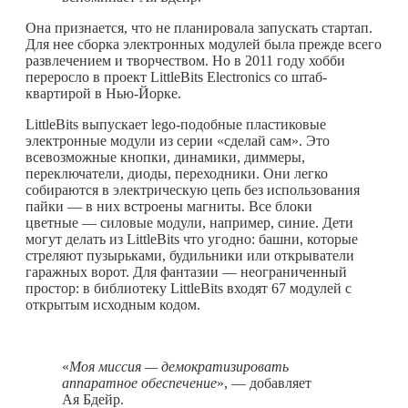
Она признается, что не планировала запускать стартап.
Для нее сборка электронных модулей была прежде всего
развлечением и творчеством. Но в 2011 году хобби
переросло в проект LittleBits Electronics со штаб-
квартирой в Нью-Йорке.
LittleBits выпускает lego-подобные пластиковые
электронные модули из серии «сделай сам». Это
всевозможные кнопки, динамики, диммеры,
переключатели, диоды, переходники. Они легко
собираются в электрическую цепь без использования
пайки — в них встроены магниты. Все блоки
цветные — силовые модули, например, синие. Дети
могут делать из LittleBits что угодно: башни, которые
стреляют пузырьками, будильники или открыватели
гаражных ворот. Для фантазии — неограниченный
простор: в библиотеку LittleBits входят 67 модулей с
открытым исходным кодом.
«
Моя миссия — демократизировать
аппаратное обеспечение
», — добавляет
Ая Бдейр.