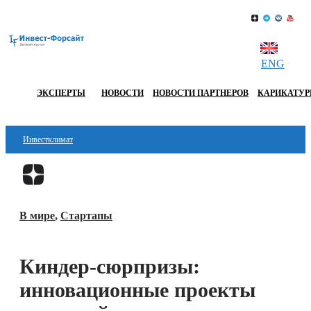
ENG
ЭКСПЕРТЫ
НОВОСТИ
НОВОСТИ ПАРТНЕРОВ
КАРИКАТУ
Инвестклимат
Финансы
Перейти в
Дзен
Инвестиции
В мире
,
Стартапы
Блокчейн
Стартапы
Киндер-сюрпризы:
Технологии
инновационные проекты
ESG