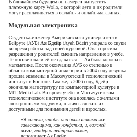
В ближайшем будущем он намерен выпустить
платежную карту Wollo, с которой дети и их родители
могут расплачиваться в офлайн- и онлайн-магазинах.
Модульная электроника
Студентка-инженер Американского университета в
Бейруте (АУБ)
Ая Бдейр
(Ayah Bdeir) умирала со скуки
во время работы над своей курсовой. Она спросила
разрешения у родителей сменить направление в учебе.
Те посоветовали ей не сдаваться — Ая была хороша в
математике. После окончания АУБ со степенью в
области компьютерной инженерии в 2004 году девушка
прошла экзамены в Массачусетский технологический
институт в Бостоне. Там же, в 2006 году, Бдейр
окончила магистратуру по компьютерной культуре в
MIT Media Lab. Во время учебы в Массачусетском
технологическом институте она возилась с желтыми
электронными модулями, пытаясь сделать их
доступными для понимания детей и взрослых.
«Я
хотела, чтобы они были такими же
завлекающими, как конфетки, и, важней
всего, гендерно нейтральными
», —
вспоминает Ая Бдейр.