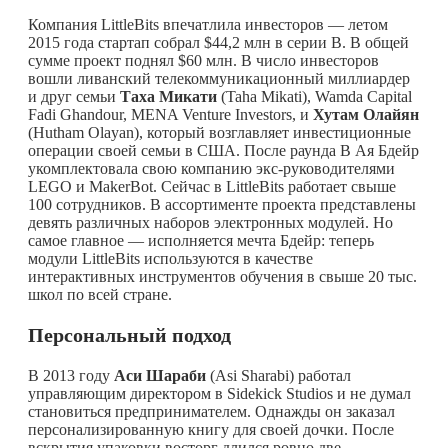
Компания LittleBits впечатлила инвесторов — летом
2015 года стартап собрал $44,2 млн в серии B. В общей
сумме проект поднял $60 млн. В число инвесторов
вошли ливанский телекоммуникационный миллиардер
и друг семьи
Таха Микати
(Taha Mikati), Wamda Capital
Fadi Ghandour, MENA Venture Investors, и
Хутам Олайян
(Hutham Olayan), который возглавляет инвестиционные
операции своей семьи в США. После раунда В Ая Бдейр
укомплектовала свою компанию экс-руководителями
LEGO и MakerBot. Сейчас в LittleBits работает свыше
100 сотрудников. В ассортименте проекта представлены
девять различных наборов электронных модулей. Но
самое главное — исполняется мечта Бдейр: теперь
модули LittleBits используются в качестве
интерактивных инструментов обучения в свыше 20 тыс.
школ по всей стране.
Персональный подход
В 2013 году
Аси Шараби
(Asi Sharabi) работал
управляющим директором в Sidekick Studios и не думал
становиться предпринимателем. Однажды он заказал
персонализированную книгу для своей дочки. После
вскрытия упаковки восторг длился ровно две