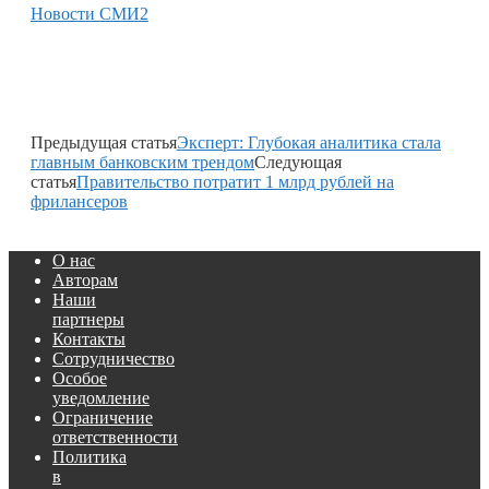
Новости СМИ2
Предыдущая статья
Эксперт: Глубокая аналитика стала
главным банковским трендом
Следующая
статья
Правительство потратит 1 млрд рублей на
фрилансеров
О нас
Авторам
Наши
партнеры
Контакты
Сотрудничество
Особое
уведомление
Ограничение
ответственности
Политика
в