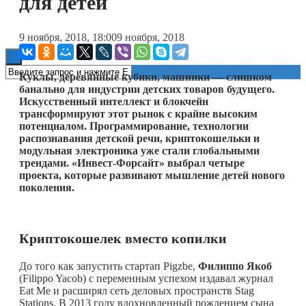
для детей
Книги
9 ноября, 2018, 18:00
9 ноября, 2018
Куклы, деревянные кубики, машинки — слишком
банально для индустрии детских товаров будущего.
Искусственный интеллект и блокчейн
трансформируют этот рынок с крайне высоким
потенциалом. Программирование, технологии
распознавания детской речи, криптокошельки и
модульная электроника уже стали глобальными
трендами. «Инвест-Форсайт» выбрал четыре
проекта, которые развивают мышление детей нового
поколения.
Криптокошелек вместо копилки
До того как запустить стартап Pigzbe,
Филиппо Якоб
(Filippo Yacob) с переменным успехом издавал журнал
Eat Me и расширял сеть деловых пространств Stag
Stations. В 2013 году вдохновленный рождением сына