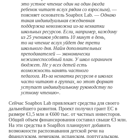
это устное чтение один на один (когда
ребенок читает вслух рядом со взрослым)
, —
поясняет основатель Soapbox Lab. —
Однако
такая индивидуальная ежедневная
поддержка невозможна из-за нехватки
школьных ресурсов. Если, например, каждому
из 25 учеников уделять 10 минут в день,
то на чтение вслух уйдет две трети
школьного дня. Найм дополнительных
преподавателей — экономически
нежизнеспособный план. У школ ограничен
бюджет. Не у всех детей есть
возможность нанять частного
педагога. Из-за нехватки ресурсов в школах
часто читают в группах, но этот формат
уступает индивидуальному руководству по
устному чтению
».
Сейчас Soapbox Lab привлекает средства для своего
дальнейшего развития. Проект получил грант ЕС в
размере €1,5 млн и €600 тыс. от частных инвесторов.
Общий объем финансирования составил свыше €3 млн.
На эти средства в SoapBox планируют добавить
возможности распознавания детской речи на
французском, немецком, испанском, португальском,