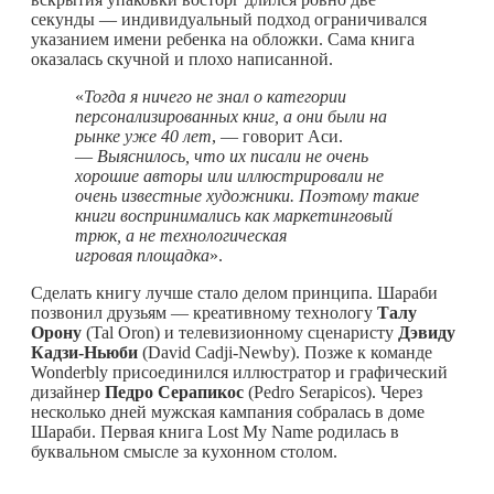
секунды — индивидуальный подход ограничивался
указанием имени ребенка на обложки. Сама книга
оказалась скучной и плохо написанной.
«
Тогда я ничего не знал о категории
персонализированных книг, а они были на
рынке уже 40 лет
, — говорит Аси.
—
Выяснилось, что их писали не очень
хорошие авторы или иллюстрировали не
очень известные художники. Поэтому такие
книги воспринимались как маркетинговый
трюк, а не технологическая
игровая площадка
».
Сделать книгу лучше стало делом принципа. Шараби
позвонил друзьям — креативному технологу
Талу
Орону
(Tal Oron) и телевизионному сценаристу
Дэвиду
Кадзи-Ньюби
(David Cadji-Newby). Позже к команде
Wonderbly присоединился иллюстратор и графический
дизайнер
Педро Серапикос
(Pedro Serapicos). Через
несколько дней мужская кампания собралась в доме
Шараби. Первая книга Lost My Name родилась в
буквальном смысле за кухонном столом.