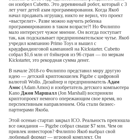
он изобрел Cubetto. Это деревянный робот, который с 3
лет учит детей азам программирования. Когда Якоб
начал продавать игрушку, никто не верил, что проект
«выстрелит». Разве можно научить ребенка
программированию в таком возрасте?! Но Филиппо
мало интересует чужое мнение. Он всегда поступает
так, как подсказывает предпринимательское чутье. Якоб
учредил компанию Primo Toys и вышел с
краудфандинговой кампанией на Kickstarter. Cubetto
собрал $1,6 млн от бэйкеров из 96 стран — по меркам
Kickstarter, это рекордная сумма денег.
В начале 2018-го Филиппо представил миру другую
идею — детский криптокошелек Pigzbe с цифровой
валютой Wollo. Дизайнер и предприниматель
Адам
Амос
(Adam Amos) и изобретатель детского компьютера
Kano
Джон Маршалл
(Jon Marshall) восприняли
криптопроект немного опережающим свое время, но
перспективным направлением. Оба стали бизнес-
партнерами Якоба.
Этой осенью стартап закрыл ICO. Реальность превзошла
все ожидания — Pigzbe собрал свыше $7 млн. Чем он
привлек инвесторов? Филиппо Якоб выбрал свой
любимый формат — игровой комплект. Он