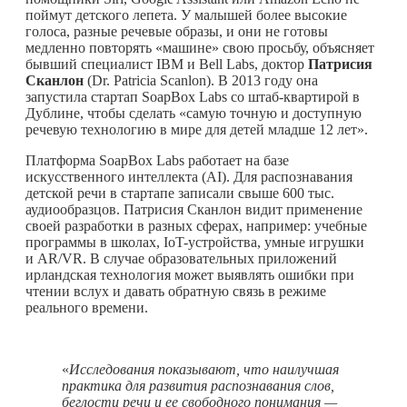
поймут детского лепета. У малышей более высокие
голоса, разные речевые образы, и они не готовы
медленно повторять «машине» свою просьбу, объясняет
бывший специалист IBM и Bell Labs, доктор
Патрисия
Сканлон
(Dr. Patricia Scanlon). В 2013 году она
запустила стартап SoapBox Labs со штаб-квартирой в
Дублине, чтобы сделать «самую точную и доступную
речевую технологию в мире для детей младше 12 лет».
Платформа SoapBox Labs работает на базе
искусственного интеллекта (AI). Для распознавания
детской речи в стартапе записали свыше 600 тыс.
аудиообразцов. Патрисия Сканлон видит применение
своей разработки в разных сферах, например: учебные
программы в школах, IoT-устройства, умные игрушки
и AR/VR. В случае образовательных приложений
ирландская технология может выявлять ошибки при
чтении вслух и давать обратную связь в режиме
реального времени.
«
Исследования показывают, что наилучшая
практика для развития распознавания слов,
беглости речи и ее свободного понимания —