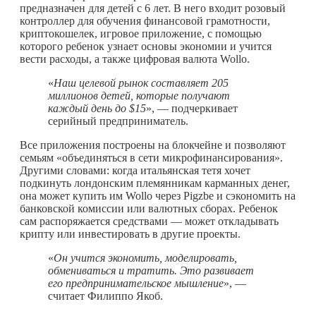
предназначен для детей с 6 лет. В него входит розовый
контроллер для обучения финансовой грамотности,
криптокошелек, игровое приложение, с помощью
которого ребенок узнает основы экономии и учится
вести расходы, а также цифровая валюта Wollo.
«
Наш целевой рынок составляет 205
миллионов детей, которые получают
каждый день до $15
», — подчеркивает
серийный предприниматель.
Все приложения построены на блокчейне и позволяют
семьям «объединяться в сети микрофинансирования».
Другими словами: когда итальянская тетя хочет
подкинуть лондонским племянникам карманных денег,
она может купить им Wollo через Pigzbe и сэкономить на
банковской комиссии или валютных сборах. Ребенок
сам распоряжается средствами — может откладывать
крипту или инвестировать в другие проекты.
«
Он учится экономить, моделировать,
обмениваться и тратить. Это развивает
его предпринимательское мышление
», —
считает Филиппо Якоб.