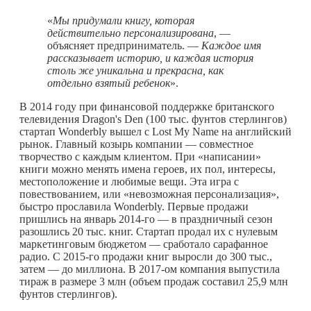
«
Мы придумали книгу, которая
действительно персонализирована
, —
объясняет предприниматель. —
Каждое имя
рассказывает историю, и каждая история
столь же уникальна и прекрасна, как
отдельно взятый ребенок
».
В 2014 году при финансовой поддержке британского
телевидения Dragon's Den (100 тыс. фунтов стерлингов)
стартап Wonderbly вышел с Lost My Name на английский
рынок. Главный козырь компании — совместное
творчество с каждым клиентом. При «написании»
книги можно менять имена героев, их пол, интересы,
местоположение и любимые вещи. Эта игра с
повествованием, или «невозможная персонализация»,
быстро прославила Wonderbly. Первые продажи
пришлись на январь 2014-го — в праздничный сезон
разошлись 20 тыс. книг. Стартап продал их с нулевым
маркетинговым бюджетом — сработало сарафанное
радио. С 2015-го продажи книг выросли до 300 тыс.,
затем — до миллиона. В 2017-ом компания выпустила
тираж в размере 3 млн (объем продаж составил 25,9 млн
фунтов стерлингов).