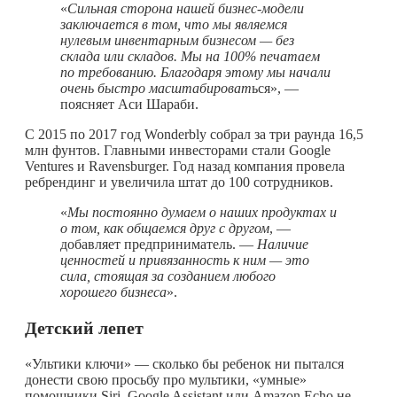
«
Сильная сторона нашей бизнес-модели
заключается в том, что мы являемся
нулевым инвентарным бизнесом — без
склада или складов. Мы на 100% печатаем
по требованию. Благодаря этому мы начали
очень быстро масштабироват
ься», —
поясняет Аси Шараби.
С 2015 по 2017 год Wonderbly собрал за три раунда 16,5
млн фунтов. Главными инвесторами стали Google
Ventures и Ravensburger. Год назад компания провела
ребрендинг и увеличила штат до 100 сотрудников.
«
Мы постоянно думаем о наших продуктах
и
​​о том, как общаемся друг с другом
, —
добавляет предприниматель. —
Наличие
ценностей и привязанность к ним — это
сила, стоящая за созданием любого
хорошего бизнеса
».
Детский лепет
«Ультики ключи» — сколько бы ребенок ни пытался
донести свою просьбу про мультики, «умные»
помощники Siri, Google Assistant или Amazon Echo не