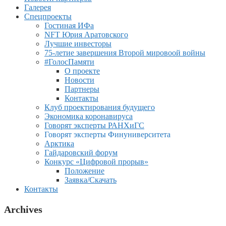
Галерея
Спецпроекты
Гостиная ИФа
NFT Юрия Аратовского
Лучшие инвесторы
75-летие завершения Второй мировоой войны
#ГолосПамяти
О проекте
Новости
Партнеры
Контакты
Клуб проектирования будущего
Экономика коронавируса
Говорят эксперты РАНХиГС
Говорят эксперты Финуниверситета
Арктика
Гайдаровский форум
Конкурс «Цифровой прорыв»
Положение
Заявка/Скачать
Контакты
Archives