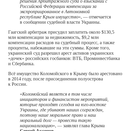
решения Арбитражного суда о взыскании с
Российской Федерации компенсации за
экспроприированное в Автономной
республике Крым имущество
», — отмечается
в сообщении судебной власти Украины.
Гаагский арбитраж присудил заплатить около $130,5
млн компенсации за недвижимость, $9,2 млн
компенсации расходов на судебный процесс, а также
проценты, набежавшие на эти суммы. Кроме того,
украинский суд разрешил арест активов украинских
«дочек» российских госбанков: ВТБ, Проминвестбанка
и Сбербанка.
Всё имущество Коломойского в Крыму было арестовано
в 2014 году, после присоединения полуострова
к России.
«
Коломойский является в том числе
инициатором и финансистом мероприятий,
которые проходят сегодня на юго-востоке
Украины, где убивают наших сограждан,
поэтому наше моральное право и наш
моральный долг — провести такую
национализацию
», — заявлял глава Крыма
Сергей Аксенов
.