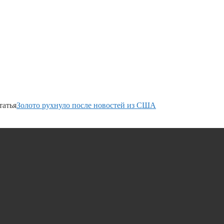
татья
Золото рухнуло после новостей из США