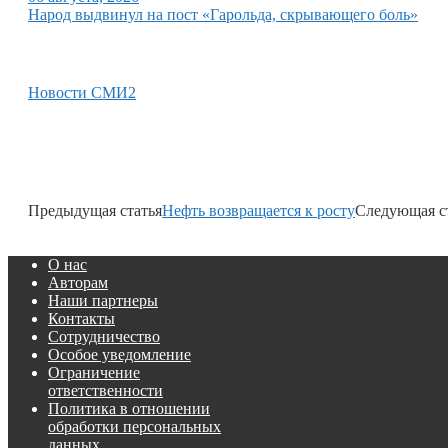
Народ выдвинул на пост «Гарольда, скрывающего боль»
Новости СМИ2
Предыдущая статья
Нефть возвращается к росту
Следующая с
О нас
Авторам
Наши партнеры
Контакты
Сотрудничество
Особое уведомление
Ограничение
ответственности
Политика в отношении
обработки персональных
данных