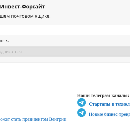
 Инвест-Форсайт
ашем почтовом ящике.
нных.
Перейти в
Перейти в
Д
Наши телеграм-каналы:
Стартапы и технол
Новые бизнес-трен
может стать президентом Венгрии