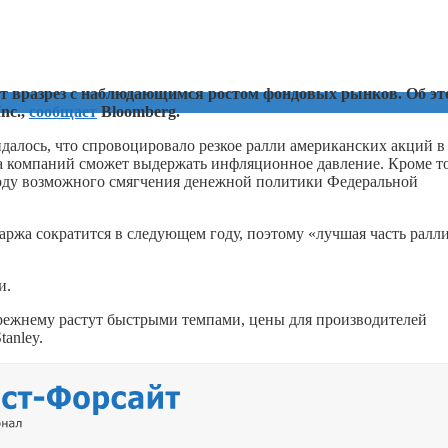
т вразрез с наблюдающимся ростом фондовых рынков. Об эт
nc.,
сообщает
Bloomberg.
идалось, что спровоцировало резкое ралли американских акций в
жа компаний сможет выдержать инфляционное давление. Кроме то
оду возможного смягчения денежной политики Федеральной
аржа сократится в следующем году, поэтому «лучшая часть ралл
и.
прежнему растут быстрыми темпами, цены для производителей
anley.