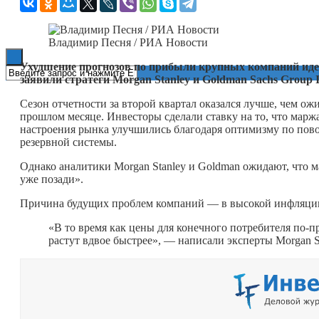
Книги
Владимир Песня / РИА Новости
Ухудшение прогнозов по прибыли крупных компаний иде
заявили стратеги Morgan Stanley и Goldman Sachs Group I
Cезон отчетности за второй квартал оказался лучше, чем ож
прошлом месяце. Инвесторы сделали ставку на то, что мар
настроения рынка улучшились благодаря оптимизму по пов
резервной системы.
Однако аналитики Morgan Stanley и Goldman ожидают, что м
уже позади».
Причина будущих проблем компаний — в высокой инфляци
«В то время как цены для конечного потребителя по-
растут вдвое быстрее», — написали эксперты Morgan St