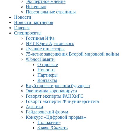
Экспертное мнение
Интервью
Персональные страницы
Новости
Новости партнеров
Галерея
Спецпроекты
Гостиная ИФа
NFT Юрия Аратовского
Лучшие инвесторы
75-летие завершения Второй мировоой войны
#ГолосПамяти
О проекте
Новости
Партнеры
Контакты
Клуб проектирования будущего
Экономика коронавируса
Говорят эксперты РАНХиГС
Говорят эксперты Финуниверситета
Арктика
Гайдаровский форум
Конкурс «Цифровой прорыв»
Положение
Заявка/Скачать