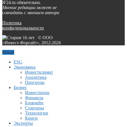
IF24.ru обязательна.
Мнение редакции может не
совпадать с мнением автора
Политика
конфиденциальности
© ООО
«Инвест-Форсайт», 2012-
2026
Меню
ESG
Экономика
Инвестклимат
Аналитика
Прогнозы
Бизнес
Инвестиции
Финансы
Блокчейн
Стартапы
Технологии
Книги
Эксперты