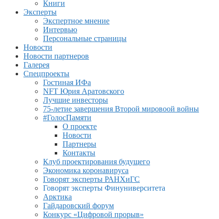
Книги
Эксперты
Экспертное мнение
Интервью
Персональные страницы
Новости
Новости партнеров
Галерея
Спецпроекты
Гостиная ИФа
NFT Юрия Аратовского
Лучшие инвесторы
75-летие завершения Второй мировоой войны
#ГолосПамяти
О проекте
Новости
Партнеры
Контакты
Клуб проектирования будущего
Экономика коронавируса
Говорят эксперты РАНХиГС
Говорят эксперты Финуниверситета
Арктика
Гайдаровский форум
Конкурс «Цифровой прорыв»