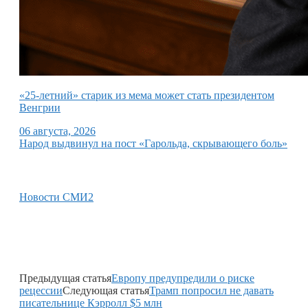
«25-летний» старик из мема может стать президентом
Венгрии
06 августа, 2026
Народ выдвинул на пост «Гарольда, скрывающего боль»
Новости СМИ2
Предыдущая статья
Европу предупредили о риске
рецессии
Следующая статья
Трамп попросил не давать
писательнице Кэрролл $5 млн