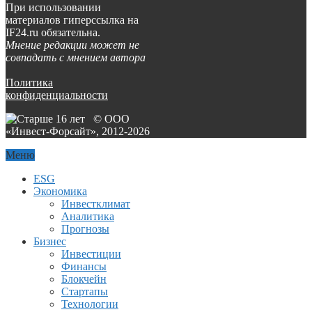
При использовании
материалов гиперссылка на
IF24.ru обязательна.
Мнение редакции может не
совпадать с мнением автора
Политика
конфиденциальности
© ООО
«Инвест-Форсайт», 2012-
2026
Меню
ESG
Экономика
Инвестклимат
Аналитика
Прогнозы
Бизнес
Инвестиции
Финансы
Блокчейн
Стартапы
Технологии