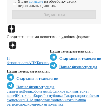
Я даю
согласие
на обработку своих
персональных данных.
Перейти в
Дзен
Следите за нашими новостями в удобном формате
Перейти в
Дзен
Наши телеграм-каналы:
IT-
Стартапы и технологии
безопасность
АПК
Бизнес-
Новые бизнес-тренды
Наши телеграм-каналы:
Стартапы и технологии
Новые бизнес-тренды
стратегия
Великобритания
ЕС
инновации
интернет
вещей
Казахстан
Корея
Республика Татарстан
российская
экономика
США
цифровая экономика
экономика
регионов
экономическая политика