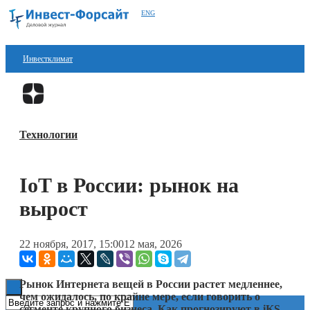
ENG
Инвестклимат
Финансы
Перейти в
Дзен
Инвестиции
Технологии
Блокчейн
Стартапы
IoT в России: рынок на
Технологии
вырост
ESG
22 ноября, 2017, 15:00
12 мая, 2026
Книги
Рынок Интернета вещей в России растет медленнее,
чем ожидалось, по крайне мере, если говорить о
сегменте крупного бизнеса. Как прогнозируют в iKS-