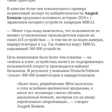
также принтеры.
В качестве более чем показательного примера
независимый эксперт по кибербезопасности
Андрей
Бешков
предложил вспомнить историю
2016 г.
с
заражением интернет-устройств зловредом MIRAI.
— Менее года назад выяснилось, что пользователи не
меняют установленные производителем пароли на
своих IoT-устройствах — в том числе на видео-камерах,
маршрутизаторах и т.д. Так появился вирус MIRAI,
поразивший 560 000 устройств.
Цель мошенников была более чем осязаема — на
«взятых в плен» устройствах ничего не подозревающих
пользователей попросту производился майнинг
биткоинов. В результате у компании DeutscheTelekom
«упало» 900 000 коммутаторов и маршрутизаторов.
«
Более того, разработчики Mirai выложили
в сети исходники вредоносной программы, в
итоге все желающие смогли сделать
аналогичный ботнет, настроив его на атаку
определенного оборудования
», — говорит
Андрей Бешков.