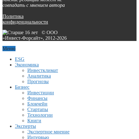
совпадать с мнением автора
Политика
конфиденциальности
© ООО
«Инвест-Форсайт», 2012-
2026
Меню
ESG
Экономика
Инвестклимат
Аналитика
Прогнозы
Бизнес
Инвестиции
Финансы
Блокчейн
Стартапы
Технологии
Книги
Эксперты
Экспертное мнение
Интервью