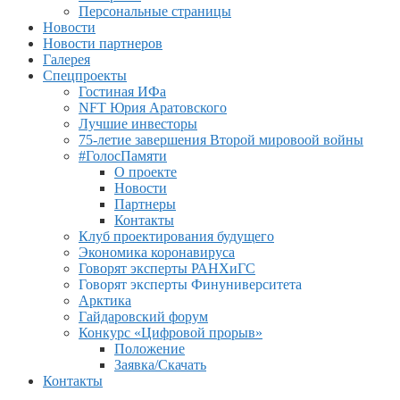
Персональные страницы
Новости
Новости партнеров
Галерея
Спецпроекты
Гостиная ИФа
NFT Юрия Аратовского
Лучшие инвесторы
75-летие завершения Второй мировоой войны
#ГолосПамяти
О проекте
Новости
Партнеры
Контакты
Клуб проектирования будущего
Экономика коронавируса
Говорят эксперты РАНХиГС
Говорят эксперты Финуниверситета
Арктика
Гайдаровский форум
Конкурс «Цифровой прорыв»
Положение
Заявка/Скачать
Контакты