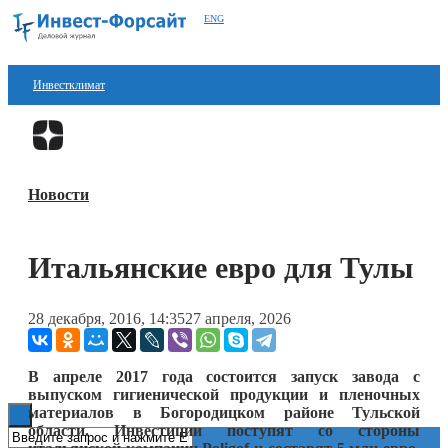
ENG
Инвестклимат
Финансы
Перейти в
Дзен
Инвестиции
Новости
Блокчейн
Стартапы
Итальянские евро для Тулы
Технологии
28 декабря, 2016, 14:35
27 апреля, 2026
ESG
Книги
В апреле 2017 года состоится запуск завода с
выпуском гигиенической продукции и пленочных
материалов в Богородицком районе Тульской
области. Инвестиции поступят со стороны