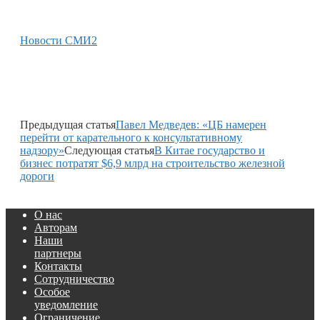
Новости СМИ2
Предыдущая статья
Павел Медведев: «ЦБ намерен
перейти от карательного к консультативному
надзору»
Следующая статья
В Китае государство и
бизнес потратят $6,9 млрд на строительство железной
дороги
О нас
Авторам
Наши
партнеры
Контакты
Сотрудничество
Особое
уведомление
Ограничение