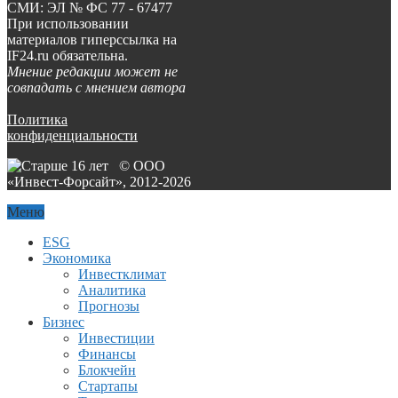
СМИ: ЭЛ № ФС 77 - 67477
При использовании
материалов гиперссылка на
IF24.ru обязательна.
Мнение редакции может не
совпадать с мнением автора
Политика
конфиденциальности
© ООО
«Инвест-Форсайт», 2012-
2026
Меню
ESG
Экономика
Инвестклимат
Аналитика
Прогнозы
Бизнес
Инвестиции
Финансы
Блокчейн
Стартапы