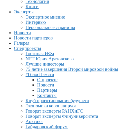
Технологии
Книги
Эксперты
Экспертное мнение
Интервью
Персональные страницы
Новости
Новости партнеров
Галерея
Спецпроекты
Гостиная ИФа
NFT Юрия Аратовского
Лучшие инвесторы
75-летие завершения Второй мировоой войны
#ГолосПамяти
О проекте
Новости
Партнеры
Контакты
Клуб проектирования будущего
Экономика коронавируса
Говорят эксперты РАНХиГС
Говорят эксперты Финуниверситета
Арктика
Гайдаровский форум