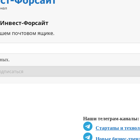
 Инвест-Форсайт
ашем почтовом ящике.
нных.
Перейти в
Перейти в
Д
Наши телеграм-каналы:
Стартапы и технол
Новые бизнес-трен