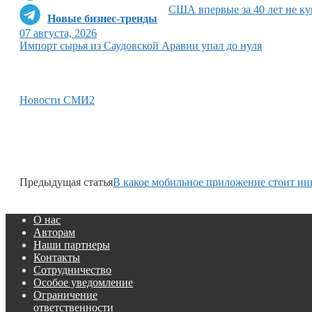
США впервые за 40 лет не ку
Новые бизнес-тренды
07 августа, 2026
Импорт сырья из Саудовской Аравии упал до нуля
Новости СМИ2
Предыдущая статья
В какое мобильное приложение стоит ин
О нас
Авторам
Наши партнеры
Контакты
Сотрудничество
Особое уведомление
Ограничение
ответственности