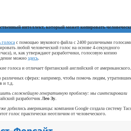
сственный интеллект, который может копировать человеческ
 голоса
с помощью звукового файла с 2400 различными голосам
пировать любой человеческий голос на основе 4-секундного
учаса), и, как утверждают разработчики, голосовую копию
рждение можно
здесь
.
е голоса и отличает британский английский от американского.
в различных сферах: например, чтобы помочь людям, утративши
 и т.д.
ешить сложнейшую генеративную проблему: мы синтезировали
тайский разработчик
Лео Зу
.
уже добились американцы: компания Google создала систему Taco
 этот голос практически неотличим от человеческого.