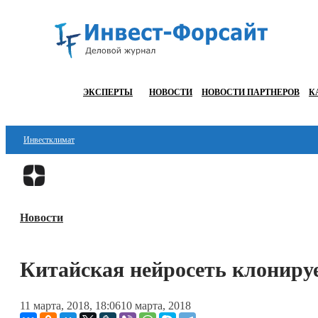
ЭКСПЕРТЫ
НОВОСТИ
НОВОСТИ ПАРТНЕРОВ
К
Инвестклимат
Финансы
Инвестиции
Новости
Блокчейн
Стартапы
Китайская нейросеть клонируе
Технологии
11 марта, 2018, 18:06
10 марта, 2018
ESG