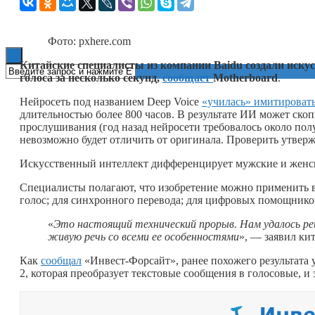
Книги
Фото: pxhere.com
Китайские специалисты из компании
Baidu
создали иску
голоса за несколько секунд,
сообщает
Motherboard
.
Нейросеть под названием Deep Voice
«училась» имитировать
длительностью более 800 часов. В результате ИИ может ско
прослушивания (год назад нейросети требовалось около пол
невозможно будет отличить от оригинала. Проверить утве
Искусственный интеллект дифференцирует мужские и женски
Специалисты полагают, что изобретение можно применить 
голос; для синхронного перевода; для цифровых помощников
«
Это настоящий технический прорыв. Нам удалось р
живую речь со всеми ее особенностями
», — заявил ки
Как
сообщал
«Инвест-Форсайт», ранее похожего результата 
2, которая преобразует текстовые сообщения в голосовые, и