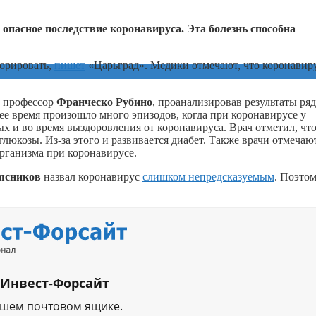
опасное последствие коронавируса. Эта болезнь способна
норировать,
пишет
«Царьград». Медики отмечают, что коронавир
, профессор
Франческо Рубино
, проанализировав результаты ряд
ее время произошло много эпизодов, когда при коронавирусе у
х и во время выздоровления от коронавируса. Врач отметил, что
люкозы. Из-за этого и развивается диабет. Также врачи отмечают
организма при коронавирусе.
ясников
назвал коронавирус
слишком непредсказуемым
. Поэто
 Инвест-Форсайт
ашем почтовом ящике.