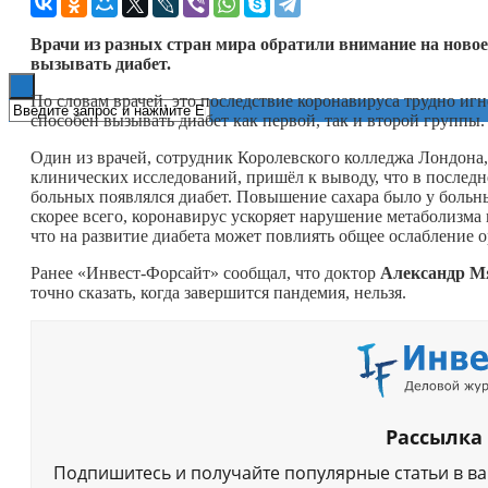
Книги
Врачи из разных стран мира обратили внимание на новое 
вызывать диабет.
По словам врачей, это последствие коронавируса трудно иг
способен вызывать диабет как первой, так и второй группы.
Один из врачей, сотрудник Королевского колледжа Лондона
клинических исследований, пришёл к выводу, что в последн
больных появлялся диабет. Повышение сахара было у больны
скорее всего, коронавирус ускоряет нарушение метаболизма г
что на развитие диабета может повлиять общее ослабление 
Ранее «Инвест-Форсайт» сообщал, что доктор
Александр М
точно сказать, когда завершится пандемия, нельзя.
Рассылка
Подпишитесь и получайте популярные статьи в в