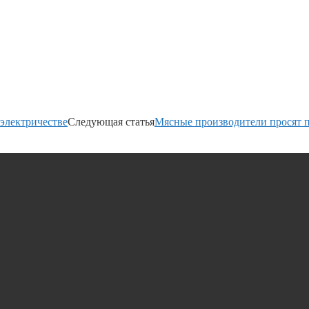
 электричестве
Следующая статья
Мясные производители просят 