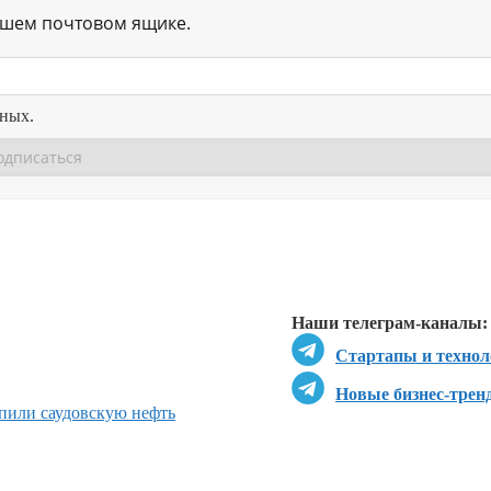
ашем почтовом ящике.
нных.
Перейти в
Перейти в
Д
Наши телеграм-каналы:
Стартапы и технол
Новые бизнес-трен
пили саудовскую нефть