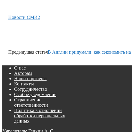
Новости СМИ2
Предыдущая статья
В Англии придумали, как сэкономить на
О нас
Авторам
Наши партнеры
Контакты
Сотрудничество
Особое уведомление
Ограничение
ответственности
Политика в отношении
обработки персональных
данных
Учредитель: Генкин А. С.