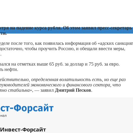
тря на падение курса рубля. Об этом заявил пресс-секретарь
ти.
еделе после того, как появилась информация об «адских санкция
остаточно, чтобы проучить Россию, и обещали ввести меры,
.
ся на отметках выше 65 руб. за доллар и 75 руб. за евро.
ь нефти.
ействительно, определенная волатильность есть, но еще раз
руководителей экономического и финансового сектора, что
ютно стабильна
», — заявил
Дмитрий Песков
.
 Инвест-Форсайт