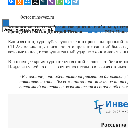
Книги
Фото: minsvyaz.ru
Финансовая система России совершенно стабильна, несмо
президента России Дмитрий Песков,
сообщает
РИА Новос
Как известно, курс рубля существенно просел на прошлой н
США: американцы признали, что прежних санкций было нед
которые нанесут сокрушительный удар по экономике страны
В настоящее время курс отечественной валюты стабилизировал
Поддержку рублю оказывает относительно высокая стоимост
«
Вы видите, что идет разнонаправленная динамика. Д
повторяю и хотел бы вам напомнить заявление наших 
система финансовая и экономическая в стране абсол
Рассылка