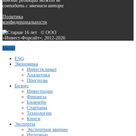
Мнение редакции может не
совпадать с мнением автора
Политика
конфиденциальности
© ООО
«Инвест-Форсайт», 2012-
2026
Меню
ESG
Экономика
Инвестклимат
Аналитика
Прогнозы
Бизнес
Инвестиции
Финансы
Блокчейн
Стартапы
Технологии
Книги
Эксперты
Экспертное мнение
Интервью