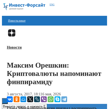
ENG
Инвестклимат
Финансы
Перейти в
Дзен
Инвестиции
Новости
Блокчейн
Стартапы
Максим Орешкин:
Технологии
Криптовалюты напоминают
ESG
финпирамиду
Книги
3 августа, 2017, 18:11
6 мая, 2026
Глава Минэкономразвития призвал воспринимать