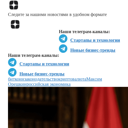
Перейти в
Дзен
Следите за нашими новостями в удобном формате
Перейти в
Дзен
Наши телеграм-каналы:
Стартапы и технологии
Новые бизнес-тренды
Наши телеграм-каналы:
Стартапы и технологии
Новые бизнес-тренды
биткоин
законодательство
криптовалюта
Максим
Орешкин
российская экономика