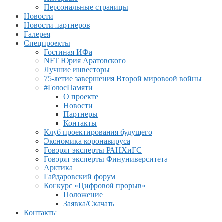
Персональные страницы
Новости
Новости партнеров
Галерея
Спецпроекты
Гостиная ИФа
NFT Юрия Аратовского
Лучшие инвесторы
75-летие завершения Второй мировоой войны
#ГолосПамяти
О проекте
Новости
Партнеры
Контакты
Клуб проектирования будущего
Экономика коронавируса
Говорят эксперты РАНХиГС
Говорят эксперты Финуниверситета
Арктика
Гайдаровский форум
Конкурс «Цифровой прорыв»
Положение
Заявка/Скачать
Контакты