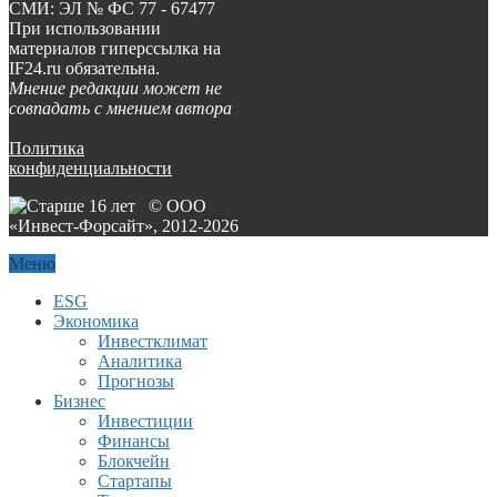
СМИ: ЭЛ № ФС 77 - 67477
При использовании
материалов гиперссылка на
IF24.ru обязательна.
Мнение редакции может не
совпадать с мнением автора
Политика
конфиденциальности
© ООО
«Инвест-Форсайт», 2012-
2026
Меню
ESG
Экономика
Инвестклимат
Аналитика
Прогнозы
Бизнес
Инвестиции
Финансы
Блокчейн
Стартапы