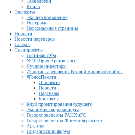
Технологии
Книги
Эксперты
Экспертное мнение
Интервью
Персональные страницы
Новости
Новости партнеров
Галерея
Спецпроекты
Гостиная ИФа
NFT Юрия Аратовского
Лучшие инвесторы
75-летие завершения Второй мировоой войны
#ГолосПамяти
О проекте
Новости
Партнеры
Контакты
Клуб проектирования будущего
Экономика коронавируса
Говорят эксперты РАНХиГС
Говорят эксперты Финуниверситета
Арктика
Гайдаровский форум