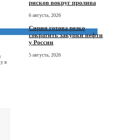
рисков вокруг пролива
6 августа, 2026
Сирия готова резко
сократить закупки нефти
у России
5 августа, 2026
у
у в