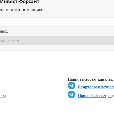
 Инвест-Форсайт
ашем почтовом ящике.
нных.
Перейти в
Перейти в
Д
Наши телеграм-каналы:
Стартапы и технол
 6%
Новые бизнес-трен