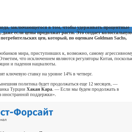
одхода, заключающегося в том, чтобы удерживать процентные
, даже если цены продолжат расти. Это создает колоссальную
потребительских цен, который, по оценкам Goldman Sachs,
тробанков мира, приступивших к, возможно, самому агрессивном
Отметим, что исключением являются регуляторы Китая, поскольк
ляции и падения нацвалюты.
ят ключевую ставку на уровне 14% в четверг.
нынешняя политика будет продолжаться еще 12 месяцев, —
банка Турции
Хакан Кара
. — Если мы будем продолжать в
ез иностранной поддержки».