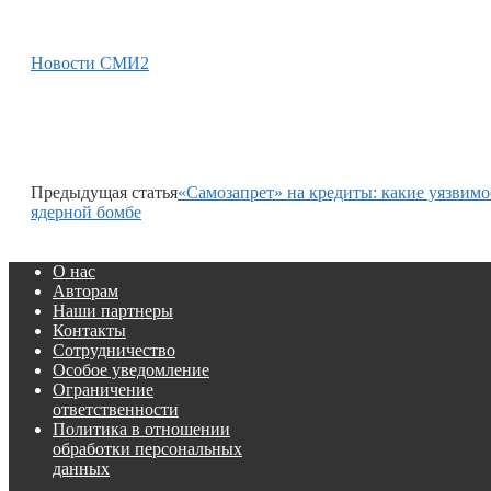
Новости СМИ2
Предыдущая статья
«Самозапрет» на кредиты: какие уязвим
ядерной бомбе
О нас
Авторам
Наши партнеры
Контакты
Сотрудничество
Особое уведомление
Ограничение
ответственности
Политика в отношении
обработки персональных
данных