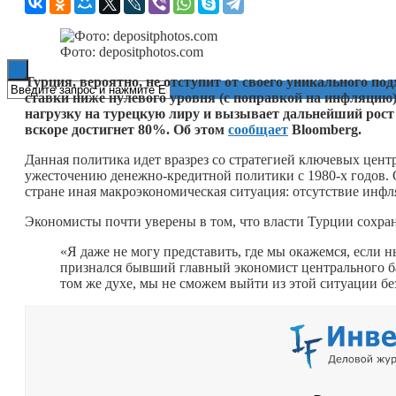
Книги
Фото: depositphotos.com
Турция, вероятно, не отступит от своего уникального п
ставки ниже нулевого уровня (с поправкой на инфляцию)
нагрузку на турецкую лиру и вызывает дальнейший рост 
вскоре достигнет 80%. Об этом
сообщает
Bloomberg.
Данная политика идет вразрез со стратегией ключевых цен
ужесточению денежно-кредитной политики с 1980-х годов. 
стране иная макроэкономическая ситуация: отсутствие инф
Экономисты почти уверены в том, что власти Турции сохран
«Я даже не могу представить, где мы окажемся, если 
признался бывший главный экономист центрального 
том же духе, мы не сможем выйти из этой ситуации б