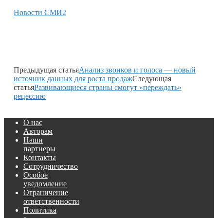
Новости СМИ2
Предыдущая статья
Анализ звонков и голоса — новый
источник данных для роста продаж
Следующая
статья
Развивающиеся страны смогут «переждать»
рецессию
О нас
Авторам
Наши
партнеры
Контакты
Сотрудничество
Особое
уведомление
Ограничение
ответственности
Политика