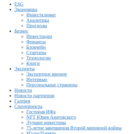
ESG
Экономика
Инвестклимат
Аналитика
Прогнозы
Бизнес
Инвестиции
Финансы
Блокчейн
Стартапы
Технологии
Книги
Эксперты
Экспертное мнение
Интервью
Персональные страницы
Новости
Новости партнеров
Галерея
Спецпроекты
Гостиная ИФа
NFT Юрия Аратовского
Лучшие инвесторы
75-летие завершения Второй мировоой войны
#ГолосПамяти