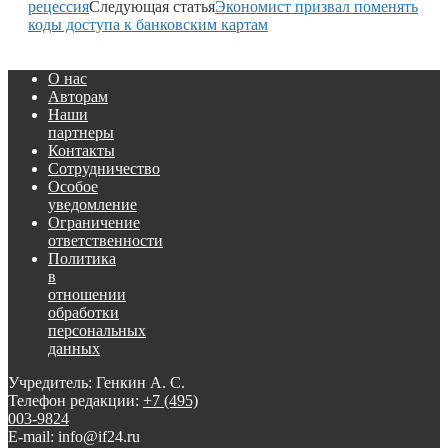
рецессия
Следующая статья
Экономист призвал поменять
коды доступа к банковским картам
О нас
Авторам
Наши
партнеры
Контакты
Сотрудничество
Особое
уведомление
Ограничение
ответственности
Политика
в
отношении
обработки
персональных
данных
Учредитель: Генкин А. С.
Телефон редакции:
+7 (495)
003-9824
E-mail: info@if24.ru