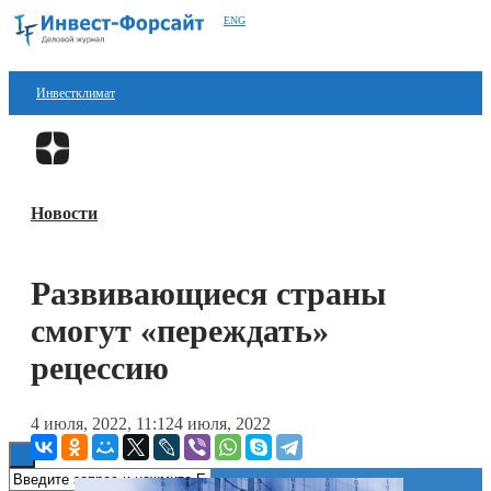
ENG
Инвестклимат
Финансы
Перейти в
Дзен
Инвестиции
Новости
Блокчейн
Стартапы
Развивающиеся страны
Технологии
смогут «переждать»
ESG
рецессию
Книги
4 июля, 2022, 11:12
4 июля, 2022