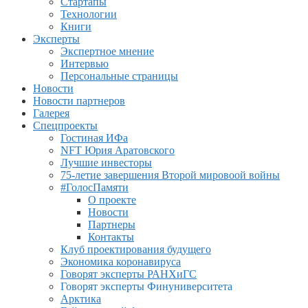
Стартапы
Технологии
Книги
Эксперты
Экспертное мнение
Интервью
Персональные страницы
Новости
Новости партнеров
Галерея
Спецпроекты
Гостиная ИФа
NFT Юрия Аратовского
Лучшие инвесторы
75-летие завершения Второй мировоой войны
#ГолосПамяти
О проекте
Новости
Партнеры
Контакты
Клуб проектирования будущего
Экономика коронавируса
Говорят эксперты РАНХиГС
Говорят эксперты Финуниверситета
Арктика