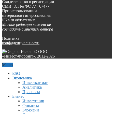
Свидетельство о регистрации
СМИ: ЭЛ № ФС 77 - 67477
При использовании
материалов гиперссылка на
IF24.ru обязательна.
Мнение редакции может не
совпадать с мнением автора
Политика
конфиденциальности
© ООО
«Инвест-Форсайт», 2012-
2026
Меню
ESG
Экономика
Инвестклимат
Аналитика
Прогнозы
Бизнес
Инвестиции
Финансы
Блокчейн