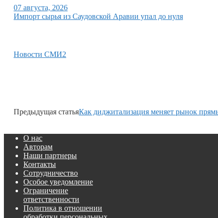
07 августа, 2026
Импорт сырья из Саудовской Аравии упал до нуля
Новости СМИ2
Предыдущая статья
Как диджитализация меняет рынок прям
О нас
Авторам
Наши партнеры
Контакты
Сотрудничество
Особое уведомление
Ограничение
ответственности
Политика в отношении
обработки персональных