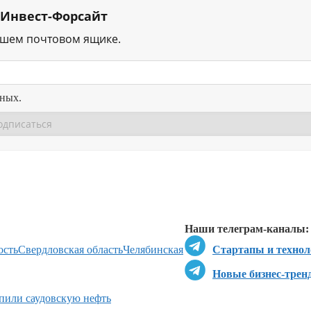
 Инвест-Форсайт
ашем почтовом ящике.
нных.
Перейти в
Перейти в
Д
Наши телеграм-каналы:
ость
Свердловская область
Челябинская
Стартапы и технол
Новые бизнес-трен
пили саудовскую нефть