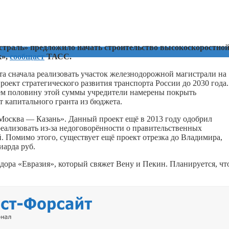
страль» предложило начать строительство высокоскоростно
к»,
сообщает
ТАСС.
а сначала реализовать участок железнодорожной магистрали на
оект стратегического развития транспорта России до 2030 года.
ём половину этой суммы учредители намерены покрыть
ёт капитального гранта из бюджета.
«Москва — Казань». Данный проект ещё в 2013 году одобрил
 реализовать из-за недоговорённости о правительственных
й. Помимо этого, существует ещё проект отрезка до Владимира,
иарда руб.
дора «Евразия», который свяжет Вену и Пекин. Планируется, чт