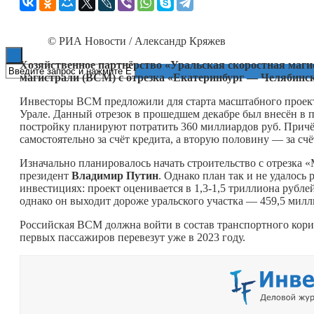
Книги
© РИА Новости / Александр Кряжев
Хозяйственное партнёрство «Уральская скоростная маги
магистрали (ВСМ) с отрезка «Екатеринбург — Челябинс
Инвесторы ВСМ предложили для старта масштабного проект
Урале. Данный отрезок в прошедшем декабре был внесён в пр
постройку планируют потратить 360 миллиардов руб. Прич
самостоятельно за счёт кредита, а вторую половину — за сч
Изначально планировалось начать строительство с отрезка 
президент
Владимир Путин
. Однако план так и не удалось
инвестициях: проект оценивается в 1,3-1,5 триллиона рубле
однако он выходит дороже уральского участка — 459,5 милл
Российская ВСМ должна войти в состав транспортного кори
первых пассажиров перевезут уже в 2023 году.