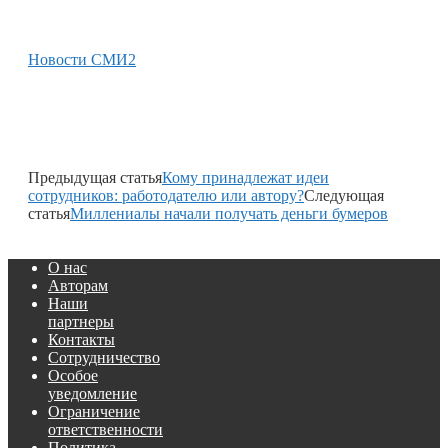
Новости СМИ2
Предыдущая статья
Кому принадлежат идеи
сотрудников: работодателю или автору?
Следующая
статья
Миллениалы начали получать деньги бумеров
О нас
Авторам
Наши
партнеры
Контакты
Сотрудничество
Особое
уведомление
Ограничение
ответственности
Политика