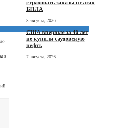
страховать заказы от атак
БПЛА
8 августа, 2026
США впервые за 40 лет
не купили саудовскую
ило
нефть
ая в
7 августа, 2026
ций