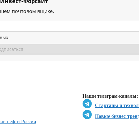
 Инвест-Форсайт
ашем почтовом ящике.
нных.
Перейти в
Перейти в
Д
Наши телеграм-каналы:
з
Стартапы и технол
Новые бизнес-трен
ив нефти России