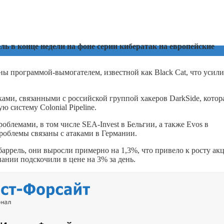
ль в конце недели на фоне серии кибератак на европейские
ы программой-вымогателем, известной как Black Cat, что усил
ами, связанными с российской группой хакеров DarkSide, котор
 систему Colonial Pipeline.
блемами, в том числе SEA-Invest в Бельгии, а также Evos в
роблемы связаны с атаками в Германии.
баррель, они выросли примерно на 1,3%, что привело к росту ак
ании подскочили в цене на 3% за день.