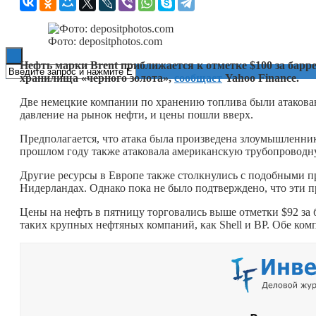
Книги
Фото: depositphotos.com
Нефть марки Brent приближается к отметке $100 за барре
хранилища «черного золота»,
сообщает
Yahoo Finance.
Две немецкие компании по хранению топлива были атакован
давление на рынок нефти, и цены пошли вверх.
Предполагается, что атака была произведена злоумышленник
прошлом году также атаковала американскую трубопроводную
Другие ресурсы в Европе также столкнулись с подобными про
Нидерландах. Однако пока не было подтверждено, что эти п
Цены на нефть в пятницу торговались выше отметки $92 за 
таких крупных нефтяных компаний, как Shell и BP. Обе комп