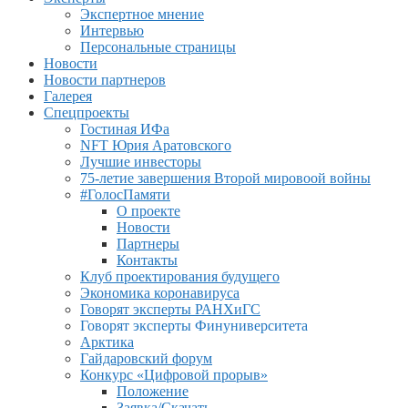
Экспертное мнение
Интервью
Персональные страницы
Новости
Новости партнеров
Галерея
Спецпроекты
Гостиная ИФа
NFT Юрия Аратовского
Лучшие инвесторы
75-летие завершения Второй мировоой войны
#ГолосПамяти
О проекте
Новости
Партнеры
Контакты
Клуб проектирования будущего
Экономика коронавируса
Говорят эксперты РАНХиГС
Говорят эксперты Финуниверситета
Арктика
Гайдаровский форум
Конкурс «Цифровой прорыв»
Положение
Заявка/Скачать