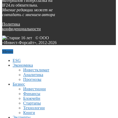
материалов гиперссылка на
IF24.ru обязательна.
Мнение редакции может не
совпадать с мнением автора
Политика
конфиденциальности
© ООО
«Инвест-Форсайт», 2012-
2026
Меню
ESG
Экономика
Инвестклимат
Аналитика
Прогнозы
Бизнес
Инвестиции
Финансы
Блокчейн
Стартапы
Технологии
Книги
Эксперты