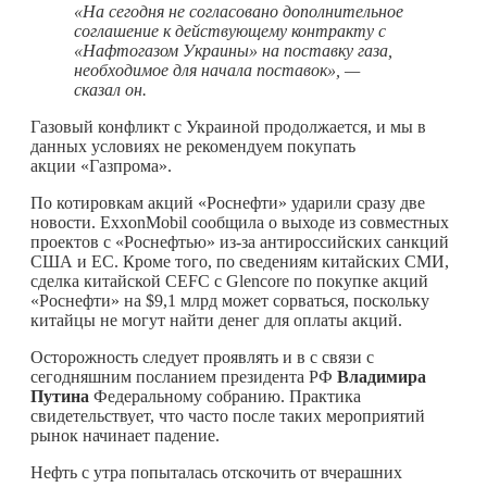
«На сегодня не согласовано дополнительное
соглашение к действующему контракту с
«Нафтогазом Украины» на поставку газа,
необходимое для начала поставок», —
сказал он.
Газовый конфликт с Украиной продолжается, и мы в
данных условиях не рекомендуем покупать
акции «Газпрома».
По котировкам акций «Роснефти» ударили сразу две
новости. ExxonMobil сообщила о выходе из совместных
проектов с «Роснефтью» из-за антироссийских санкций
США и ЕС. Кроме того, по сведениям китайских СМИ,
сделка китайской CEFC с Glencore по покупке акций
«Роснефти» на $9,1 млрд может сорваться, поскольку
китайцы не могут найти денег для оплаты акций.
Осторожность следует проявлять и в с связи с
сегодняшним посланием президента РФ
Владимира
Путина
Федеральному собранию. Практика
свидетельствует, что часто после таких мероприятий
рынок начинает падение.
Нефть с утра попыталась отскочить от вчерашних