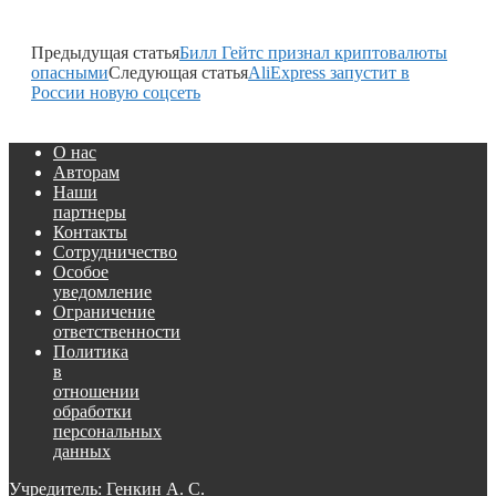
Предыдущая статья
Билл Гейтс признал криптовалюты
опасными
Следующая статья
AliExpress запустит в
России новую соцсеть
О нас
Авторам
Наши
партнеры
Контакты
Сотрудничество
Особое
уведомление
Ограничение
ответственности
Политика
в
отношении
обработки
персональных
данных
Учредитель: Генкин А. С.