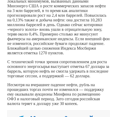
локальных минимумов, вызванных данными
Минэнерго США о росте коммерческих запасов нефти
на 3 млн баррелей, в то время как аналитики
прогнозировали рост на 2,4 млн баррелей. Повысилась
на 0,13% также и добыча нефти: она достигла 10,283
миллиона баррелей в день. Однако сейчас котировки
«черного золота» вновь ушли в отрицательную зону,
теряя около 0,4%. Примерно столько же минусуют
фьючерсы на американские индексы. Если внешний фон
не изменится, российские бумаги продолжат падение.
Ближайшей целью снижения Индекса Мосбиржи
является отметка 1270 пунктов.
С технической точки зрения сопротивлением для роста
основного энергосырья выступает отметка 67 доллара за
баррель, которую нефть не смогла удержать в последние
торговые сессии, а поддержкой — 62 доллара.
Несмотря на вчерашнее падение нефти, рубль на
прошедших торгах почти не изменился — поддержку
ему оказывали аукционы Минфина по размещению
ОФЗ и налоговый период. Зато сегодня российская
валюта теряет к доллару уже 30 копеек.