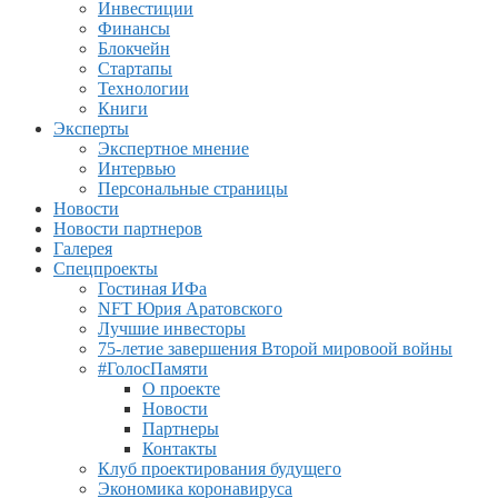
Инвестиции
Финансы
Блокчейн
Стартапы
Технологии
Книги
Эксперты
Экспертное мнение
Интервью
Персональные страницы
Новости
Новости партнеров
Галерея
Спецпроекты
Гостиная ИФа
NFT Юрия Аратовского
Лучшие инвесторы
75-летие завершения Второй мировоой войны
#ГолосПамяти
О проекте
Новости
Партнеры
Контакты
Клуб проектирования будущего
Экономика коронавируса