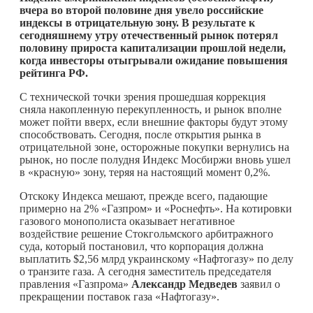
вчера во второй половине дня увело российские
индексы в отрицательную зону. В результате к
сегодняшнему утру отечественный рынок потерял
половину прироста капитализации прошлой недели,
когда инвесторы отыгрывали ожидание повышения
рейтинга РФ.
С технической точки зрения прошедшая коррекция
сняла накопленную перекупленность, и рынок вполне
может пойти вверх, если внешние факторы будут этому
способствовать. Сегодня, после открытия рынка в
отрицательной зоне, осторожные покупки вернулись на
рынок, но после полудня Индекс Мосбиржи вновь ушел
в «красную» зону, теряя на настоящий момент 0,2%.
Отскоку Индекса мешают, прежде всего, падающие
примерно на 2% «Газпром» и «Роснефть». На котировки
газового монополиста оказывает негативное
воздействие решение Стокгольмского арбитражного
суда, который постановил, что корпорация должна
выплатить $2,56 млрд украинскому «Нафтогазу» по делу
о транзите газа. А сегодня заместитель председателя
правления «Газпрома»
Александр Медведев
заявил о
прекращении поставок газа «Нафтогазу».