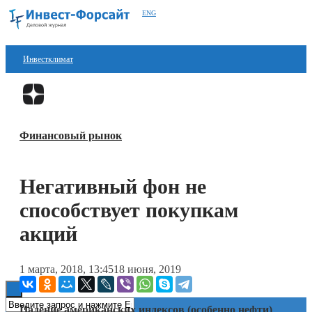
ENG
Инвестклимат
Финансы
Перейти в
Дзен
Инвестиции
Финансовый рынок
Блокчейн
Стартапы
Негативный фон не
Технологии
способствует покупкам
ESG
акций
Книги
1 марта, 2018, 13:45
18 июня, 2019
Падение американских индексов (особенно нефти)