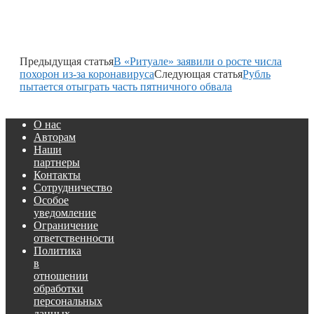
Предыдущая статья
В «Ритуале» заявили о росте числа
похорон из-за коронавируса
Следующая статья
Рубль
пытается отыграть часть пятничного обвала
О нас
Авторам
Наши
партнеры
Контакты
Сотрудничество
Особое
уведомление
Ограничение
ответственности
Политика
в
отношении
обработки
персональных
данных