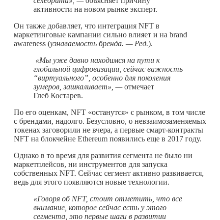
селебрити», —
объясняет причину
активности на новом рынке эксперт.
Он также добавляет, что интеграция NFT в
маркетинговые кампании сильно влияет и на brand
awareness (
узнаваемость бренда. — Ред.
).
«Мы уже давно находимся на пути к
глобальной цифровизации, сейчас важность
“виртуального”, особенно для поколения
зумеров, зашкаливает», —
отмечает
Глеб Костарев.
По его оценкам, NFT «останутся» с рынком, в том числе
с брендами, надолго. Безусловно, о невзаимозаменяемых
токенах заговорили не вчера, а первые смарт-контракты
NFT на блокчейне Ethereum появились еще в 2017 году.
Однако в то время для развития сегмента не было ни
маркетплейсов, ни инструментов для запуска
собственных NFT. Сейчас сегмент активно развивается,
ведь для этого появляются новые технологии.
«Говоря об NFT, стоит отметить, что все
внимание, которое сейчас есть у этого
сегмента, это первые шаги в развитии