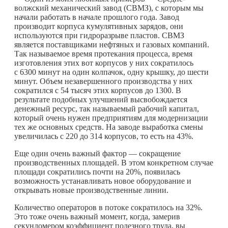
волжский механический завод (СВМЗ), с которым мы
начали работать в начале прошлого года. Завод
производит корпуса кумулятивных зарядов, они
используются при гидроразрыве пластов. СВМЗ
является поставщиками нефтяных и газовых компаний.
Так называемое время протекания процесса, время
изготовления этих вот корпусов у них сократилось
с 6300 минут на один колпачок, одну крышку, до шести
минут. Объем незавершенного производства у них
сократился с 54 тысяч этих корпусов до 1300. В
результате подобных улучшений высвобождается
денежный ресурс, так называемый рабочий капитал,
который очень нужен предприятиям для модернизации
тех же основных средств. На заводе выработка смены
увеличилась с 220 до 314 корпусов, то есть на 43%.
Еще один очень важный фактор — сокращение
производственных площадей. В этом конкретном случае
площади сократились почти на 20%, появилась
возможность устанавливать новое оборудование и
открывать новые производственные линии.
Количество операторов в потоке сократилось на 32%.
Это тоже очень важный момент, когда, замерив
секундомером коэффициент полезного труда, вы