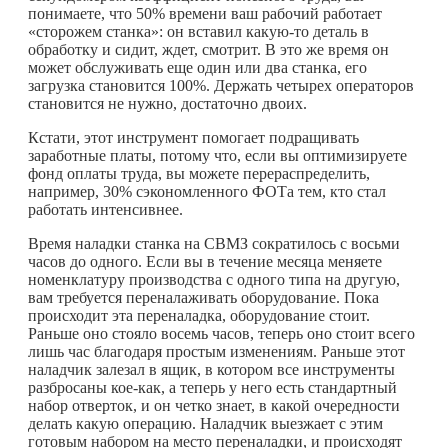
понимаете, что 50% времени ваш рабочий работает
«сторожем станка»: он вставил
какую-то
деталь в
обработку и сидит, ждет, смотрит. В это же время он
может обслуживать еще один или два станка, его
загрузка становится 100%. Держать четырех операторов
становится не нужно, достаточно двоих.
Кстати, этот инструмент помогает подращивать
заработные платы, потому что, если вы оптимизируете
фонд оплаты труда, вы можете перераспределить,
например, 30% сэкономленного ФОТа тем, кто стал
работать интенсивнее.
Время наладки станка на СВМЗ сократилось с восьми
часов до одного. Если вы в течение месяца меняете
номенклатуру производства с одного типа на другую,
вам требуется переналаживать оборудование. Пока
происходит эта переналадка, оборудование стоит.
Раньше оно стояло восемь часов, теперь оно стоит всего
лишь час благодаря простым изменениям. Раньше этот
наладчик залезал в ящик, в котором все инструменты
разбросаны кое-как, а теперь у него есть стандартный
набор отверток, и он четко знает, в какой очередности
делать какую операцию. Наладчик выезжает с этим
готовым набором на место переналадки, и происходят