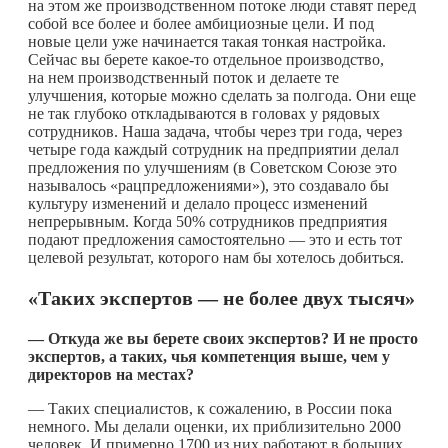
на этом же производственном потоке люди ставят перед
собой все более и более амбициозные цели. И под
новые цели уже начинается такая тонкая настройка.
Сейчас вы берете
какое-то
отдельное производство,
на нем производственный поток и делаете те
улучшения, которые можно сделать за полгода. Они еще
не так глубоко откладываются в головах у рядовых
сотрудников. Наша задача, чтобы через три года, через
четыре года каждый сотрудник на предприятии делал
предложения по улучшениям (в Советском Союзе это
называлось «рацпредложениями»), это создавало бы
культуру изменений и делало процесс изменений
непрерывным. Когда 50% сотрудников предприятия
подают предложения самостоятельно — это и есть тот
целевой результат, которого нам бы хотелось добиться.
«Таких экспертов — не более двух тысяч»
— Откуда же вы берете своих экспертов? И не просто
экспертов, а таких, чья компетенция выше, чем у
директоров на местах?
— Таких специалистов, к сожалению, в России пока
немного. Мы делали оценки, их приблизительно 2000
человек. И примерно 1700 из них работают в больших