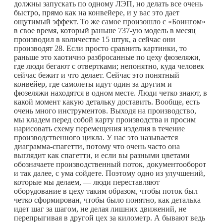
должны запускать по одному ЛЭП, но делать все очень
быстро, прямо как на конвейере, и у вас это дает
ощутимый эффект. То же самое произошло с «Боингом»
в свое время, который раньше 737-ую модель в месяц
производил в количестве 15 штук, а сейчас они
производят 28. Если просто сравнить картинки, то
раньше это хаотично разбросанные по цеху фюзеляжи,
где люди бегают с отвертками; непонятно, куда человек
сейчас бежит и что делает. Сейчас это понятный
конвейер, где самолеты идут один за другим и
фюзеляжи находятся в одном месте. Люди четко знают, в
какой момент какую детальку доставить. Вообще, есть
очень много инструментов. Выходя на производство,
мы кладем перед собой карту производства и просим
нарисовать схему перемещения изделия в течение
производственного цикла. У нас это называется
диаграмма-спагетти, потому что очень часто она
выглядит как спагетти, и если вы разными цветами
обозначаете производственный поток, документооборот
и так далее, с ума сойдете. Поэтому одно из улучшений,
которые мы делаем, — люди переставляют
оборудование в цеху таким образом, чтобы поток был
четко сформирован, чтобы было понятно, как деталька
идет шаг за шагом, не делая лишних движений, не
перепрыгивая в другой цех за километр. А бывают ведь