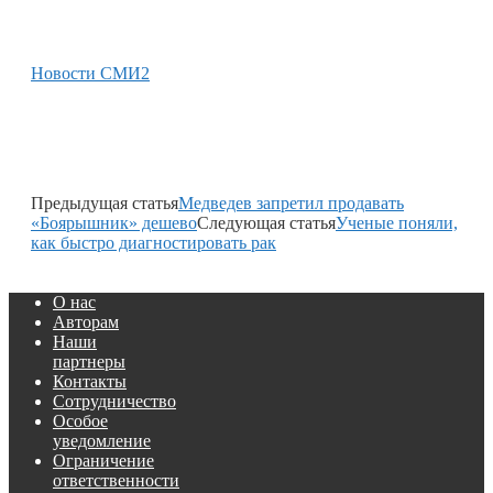
Новости СМИ2
Предыдущая статья
Медведев запретил продавать
«Боярышник» дешево
Следующая статья
Ученые поняли,
как быстро диагностировать рак
О нас
Авторам
Наши
партнеры
Контакты
Сотрудничество
Особое
уведомление
Ограничение
ответственности