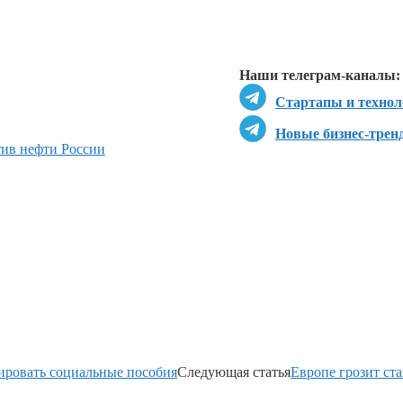
Перейти в
Д
Наши телеграм-каналы:
Стартапы и технол
Новые бизнес-трен
ив нефти России
ировать социальные пособия
Следующая статья
Европе грозит ст