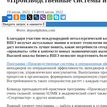
Книги
19 июля, 2022, 13:40
19 июля, 2022
Фото: depositphotos.com
Благодаря участию международной металлургической 
ВШЭ получат актуальные знания и освоят технологии по
даст возможность лучше понять, какие потребности сего
«прокачать» себя в контексте новых экономических вызо
Высшей школы бизнеса ВШЭ позволит подготовить более
Программа «Производственные системы и операционная эф
менеджеров по операционной эффективности, менеджеров п
процессов, управленческих консультантов. Выпускники п
процессов в организации, формировать операционную стра
Востребованность таких специалистов растет с каждым годом
Команда преподавателей-практиков программы «Производс
очень сильной: помимо НЛМК в академический совет также 
«Спортмастер» и других компаний.
Важный элемент программы — работа в компаниях в условия