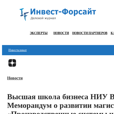
ЭКСПЕРТЫ
НОВОСТИ
НОВОСТИ ПАРТНЕРОВ
К
Инвестклимат
Финансы
Инвестиции
Новости
Блокчейн
Стартапы
Высшая школа бизнеса НИУ 
Технологии
Меморандум о развитии маги
ESG
«Производственные системы и