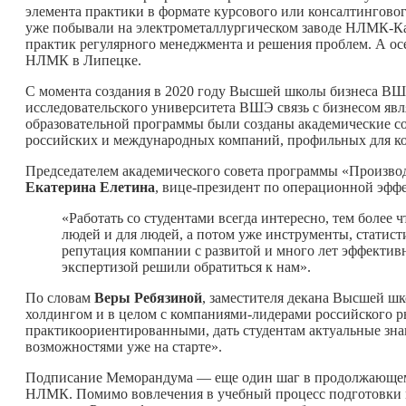
элемента практики в формате курсового или консалтингово
уже побывали на электрометаллургическом заводе НЛМК-Кал
практик регулярного менеджмента и решения проблем. А о
НЛМК в Липецке.
С момента создания в 2020 году Высшей школы бизнеса ВШ
исследовательского университета ВШЭ связь с бизнесом явл
образовательной программы были созданы академические со
российских и международных компаний, профильных для ко
Председателем академического совета программы «Произво
Екатерина Елетина
, вице-президент по операционной эф
«Работать со студентами всегда интересно, тем более
людей и для людей, а потом уже инструменты, статис
репутация компании с развитой и много лет эффектив
экспертизой решили обратиться к нам».
По словам
Веры Ребязиной
, заместителя декана Высшей ш
холдингом и в целом с компаниями-лидерами российского р
практикоориентированными, дать студентам актуальные зна
возможностями уже на старте».
Подписание Меморандума — еще один шаг в продолжающе
НЛМК. Помимо вовлечения в учебный процесс подготовки