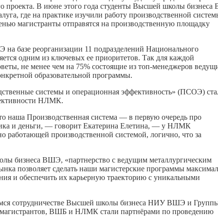
го проекта. В июне этого года студенты Высшей школы бизнес
уга, где на практике изучили работу производственной систем
сенью магистранты отправятся на производственную площадку
Э на базе реорганизации 11 подразделений Национального
яется одним из ключевых ее приоритетов. Так для каждой
веты, не менее чем на 75% состоящие из топ-менеджеров ведущ
нкретной образовательной программы.
дственные системы и операционная эффективность» (ПСОЭ) ста
фективности НЛМК.
 что наша Производственная система — в первую очередь про
тика и деньги, — говорит Екатерина Елетина, — у НЛМК
но работающей производственной системой, логично, что за
колы бизнеса ВШЭ, «партнерство с ведущим металлургическим
ынка позволяет сделать наши магистерские программы максима
ния и обеспечить их карьерную траекторию с уникальными
мся сотрудничестве Высшей школы бизнеса НИУ ВШЭ и Групп
 магистрантов, ВШБ и НЛМК стали партнёрами по проведению