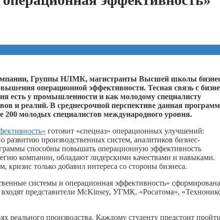
компании, Группы НЛМК, магистранты Высшей школы бизне
вышения операционной эффективности. Тесная связь с бизн
дня есть у промышленности и как молодому специалисту
вов и реалий. В среднесрочной перспективе данная програм
 200 молодых специалистов международного уровня.
фективность»
готовит «спецназ» операционных улучшений:
о развитию производственных систем, аналитиков бизнес-
рограммы способны повышать операционную эффективность
тегию компании, обладают лидерскими качествами и навыками.
, кризис только добавил интереса со стороны бизнеса.
твенные системы и операционная эффективность» сформирован
входят представители McKinsey, УГМК, «Росатома», «Техноник
х реального производства. Каждому студенту предстоит пройти