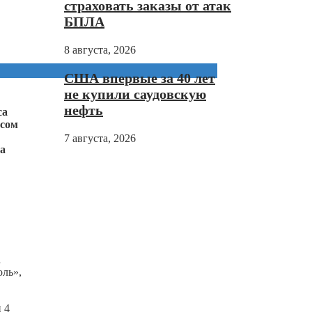
страховать заказы от атак
БПЛА
8 августа, 2026
США впервые за 40 лет
не купили саудовскую
нефть
са
есом
7 августа, 2026
ма
а
оль»,
 4