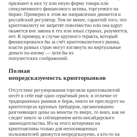
признают в них ту или иную форму товара или
спекулятивного финансового актива, торгуемого на
бирже. Примерно в этом же направлении движется и
российский регулятор. Тем не менее, гарантий того, что
криптовалюту не запретят повсеместно или она вдруг
окажется вне закона в тех или иных странах, разумеется,
нет. К примеру, в случае крупного теракта, который
финансировался бы за счёт криптовалютного рынка,
власти разных стран могут взглянуть на виртуальные
деньги по-иному — хотя бы из
популистских соображений.
Полная
непредсказуемость крипторынков
Отсутствие регулирования торговли криптовалютой
несёт в себе ещё один серьёзный риск: в отличие от
традиционных рынков и бирж, никто не преследует на
криптоторгах крупных трейдеров, организованно
разгоняющих цены на монеты то вверх, то вниз, как не
следит никто за соблюдением анти-инсайдерского
законодательства. Из-за этого котировки на
криптоактивы только для непосвященных
пользователей движутся непредсказуемо, а
кто-то
на