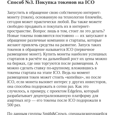
Способ №3. Покупка токенов на
ICO
Запустить в обращение свою собственную интернет-
монету (токен), основанную на технологии блокчейн,
сегодня может практически любой. Вы также можете
свободно продавать и покупать их в интернет-
пространстве. Вопрос лишь в том, стоит ли это делать?
Новые токены появляются постоянно — их запускают в
обращение различные компании и стартапы, которые
желают привлечь средства на развитие. Запуск таких
токенов в обращение называется ICO (первичное
размещение монет). Купить монеты наиболее успешных
стартапов в расчёте на дальнейший рост их цены можно
на биржах, где они торгуются после размещения. А
можно сделать ставку по-крупному, вложившись в
токены стартапа на этапе ICO. Ведь на момент
размещения токен может стоить «копейки», но после
ICO, если монета вызовет интерес у других инвесторов,
она способна подорожать в сотни раз. Как это
случилось, к примеру, с проектом Edgeless, который
разрабатывает децентрализованную платформу для
азартных игр — его токены после ICO подорожали в
500 раз.
По данным группы Smith&Crown, специализирующейся