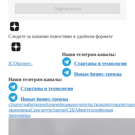
Перейти в
Дзен
Следите за нашими новостями в удобном формате
Перейти в
Дзен
Наши телеграм-каналы:
ICO
Бизнес-
Стартапы и технологии
Новые бизнес-тренды
Наши телеграм-каналы:
Стартапы и технологии
Новые бизнес-тренды
стратегия
биткоин
блокчейн
законодательство
криптовалюта
ро
экономика
Сингапур
стартап
США
финтех
цифровая
экономика