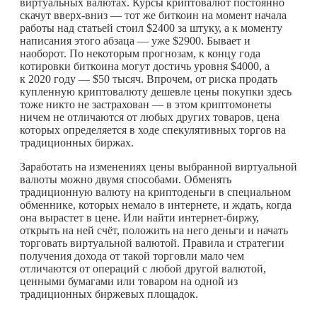
виртуальных валютах. Курсы криптовалют постоянно
скачут вверх-вниз — тот же биткоин на момент начала
работы над статьей стоил $2400 за штуку, а к моменту
написания этого абзаца — уже $2900. Бывает и
наоборот. По некоторым прогнозам, к концу года
котировки биткоина могут достичь уровня $4000, а
к 2020 году — $50 тысяч. Впрочем, от риска продать
купленную криптовалюту дешевле цены покупки здесь
тоже никто не застрахован — в этом криптомонеты
ничем не отличаются от любых других товаров, цена
которых определяется в ходе спекулятивных торгов на
традиционных биржах.
Заработать на изменениях цены выбранной виртуальной
валюты можно двумя способами. Обменять
традиционную валюту на криптоденьги в специальном
обменнике, которых немало в интернете, и ждать, когда
она вырастет в цене. Или найти интернет-биржу,
открыть на ней счёт, положить на него деньги и начать
торговать виртуальной валютой. Правила и стратегии
получения дохода от такой торговли мало чем
отличаются от операций с любой другой валютой,
ценными бумагами или товаром на одной из
традиционных биржевых площадок.