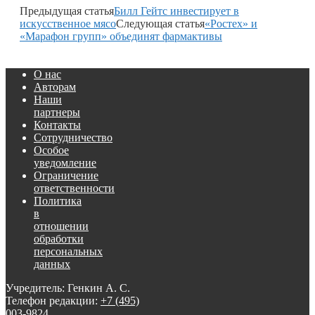
Предыдущая статья
Билл Гейтс инвестирует в
искусственное мясо
Следующая статья
«Ростех» и
«Марафон групп» объединят фармактивы
О нас
Авторам
Наши
партнеры
Контакты
Сотрудничество
Особое
уведомление
Ограничение
ответственности
Политика
в
отношении
обработки
персональных
данных
Учредитель: Генкин А. С.
Телефон редакции:
+7 (495)
003-9824