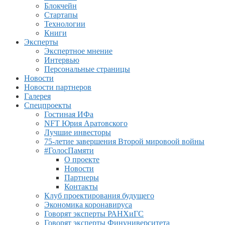
Блокчейн
Стартапы
Технологии
Книги
Эксперты
Экспертное мнение
Интервью
Персональные страницы
Новости
Новости партнеров
Галерея
Спецпроекты
Гостиная ИФа
NFT Юрия Аратовского
Лучшие инвесторы
75-летие завершения Второй мировоой войны
#ГолосПамяти
О проекте
Новости
Партнеры
Контакты
Клуб проектирования будущего
Экономика коронавируса
Говорят эксперты РАНХиГС
Говорят эксперты Финуниверситета