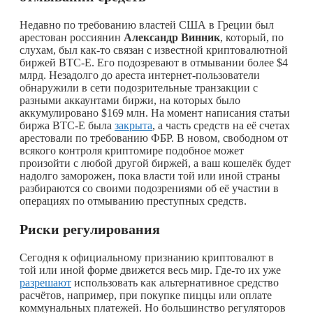
Недавно по требованию властей США в Греции был
арестован россиянин
Александр Винник
, который, по
слухам, был
как-то
связан с известной криптовалютной
биржей BTC-E. Его подозревают в отмывании более $4
млрд. Незадолго до ареста интернет-пользователи
обнаружили в сети подозрительные транзакции с
разными аккаунтами биржи, на которых было
аккумулировано $169 млн. На момент написания статьи
биржа BTC-E была
закрыта
, а часть средств на её счетах
арестовали по требованию ФБР. В новом, свободном от
всякого контроля криптомире подобное может
произойти с любой другой биржей, а ваш кошелёк будет
надолго заморожен, пока власти той или иной страны
разбираются со своими подозрениями об её участии в
операциях по отмыванию преступных средств.
Риски регулирования
Сегодня к официальному признанию криптовалют в
той или иной форме движется весь мир.
Где-то
их уже
разрешают
использовать как альтернативное средство
расчётов, например, при покупке пиццы или оплате
коммунальных платежей. Но большинство регуляторов