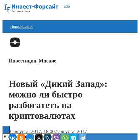
ENG
Инвестклимат
Финансы
Перейти в
Дзен
Инвестиции
Инвестиции
,
Мнение
Блокчейн
Стартапы
Новый «Дикий Запад»:
Технологии
можно ли быстро
ESG
разбогатеть на
криптовалютах
Книги
8 августа, 2017, 18:00
7 августа, 2017