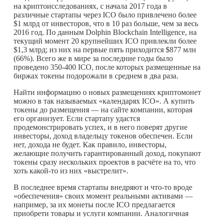
на криптоисследованиях, с начала 2017 года в
различные стартапы через ICO было привлечено более
$1 млрд от инвесторов, что в 10 раз больше, чем за весь
2016 год. По данным Dolphin Blockchain Intelligence, на
текущий момент 20 крупнейших ICO привлекли более
$1,3 млрд; из них на первые пять приходится $877 млн
(66%). Всего же в мире за последние годы было
проведено 350-400 ICO, после которых размещенные на
биржах токены подорожали в среднем в два раза.
Найти информацию о новых размещениях криптомонет
можно в так называемых «календарях ICO». А купить
токены до размещения — на сайте компании, которая
его организует. Если стартапу удастся
продемонстрировать успех, и в него поверят другие
инвесторы, доход владельцу токенов обеспечен. Если
нет, дохода не будет. Как правило, инвесторы,
желающие получить гарантированный доход, покупают
токены сразу нескольких проектов в расчёте на то, что
хоть
какой-то
из них «выстрелит».
В последнее время стартапы внедряют и
что-то
вроде
«обеспечения» своих момент реальными активами —
например, за их монеты после ICO предлагается
приобрети товары и услуги компании. Аналогичная