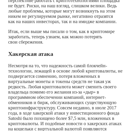
перспективе работать с криптотехнологиями площадка
не будет. Риски, на наш взгляд, слишком велики. Ведь
любые проблемы, которые могут возникнуть на этом
никем не регулируемом рынке, негативно отразятся
как на наших инвесторах, так и на имидже компании.
Итак, если выше мы писали о том, как в криптомире
заработать, теперь узнаем, как можно потерять
свои сбережения.
Хакерская атака
Несмотря на то, что надежность самой блокчейн-
технологии, лежащей в основе любой криптовалюты, не
подвергается сомнению, потеря вложенных в
виртуальные монеты и токены средств не такая уж
редкость. Любая криптовалюта может сменить своего
владельца помимо его желания из-за «дыр» в
программном обеспечении компаний, интернет-
обменников и бирж, обслуживающих существующую
криптоинфраструктуру. Совсем недавно, в июле 2017
года, в ходе хакерской атаки у инвестиционного фонда
Satoshi было похищено более $7,5 млн, вложенных в
криптовалюты. И подобные новости о хакерских атаках
на кошельки с виртуальной валютой появляются