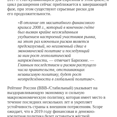
цикл расширения сейчас приближается к завершающей
фазе, при этом существуют серьезные риски для
его продолжительности.
«
В отличие от масштабного финансового
кризиса 2008 г., который в конечном счёте
был вызван крайне неожиданным
ухудшением настроений участников рынка,
на этот раз ключевым риском является
предсказуемый, но неизменный сдвиг в
экономической политике и последующий
за ним рост геополитической
напряжённости
, — отмечает Баризоне. —
Главным последствием и риском растущего
числа правительств, отстаивающих
независимую политику, будет рост
неопределённости в глобальной политике
».
Рейтинг России (BBB-/Стабильный) указывает на
выздоравливающую экономику и сильную
макроэкономическую политику, которая имеет место в
течение последних нескольких лет и укрепляет
устойчивость страны к внешним потрясениям. Scope
ожидает, что в 2019 году финансовая и денежно-
кредитная политика будет оставаться жёсткой.