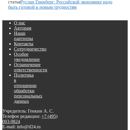
статья
Руслан Гринберг: Российской экономике надо
быть готовой к новым трудностям
О нас
Авторам
Наши
партнеры
Контакты
Сотрудничество
Особое
уведомление
Ограничение
ответственности
Политика
в
отношении
обработки
персональных
данных
Учредитель: Генкин А. С.
Телефон редакции:
+7 (495)
003-9824
E-mail: info@if24.ru