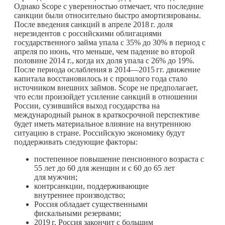
Однако Scope с уверенностью отмечает, что последние
санкции были относительно быстро амортизированы.
После введения санкций в апреле
2018 г.
доля
нерезидентов с российскими облигациями
государственного займа упала с 35% до 30% в период с
апреля по июнь, что меньше, чем падение во второй
половине 2014 г., когда их доля упала с 26% до 19%.
После периода ослабления в 2014—
2015 гг.
движение
капитала восстановилось и с прошлого года стало
источником внешних займов. Scope не предполагает,
что если произойдет усиление санкций в отношении
России, сузившийся выход государства на
международный рынок в краткосрочной перспективе
будет иметь материальное влияние на внутреннюю
ситуацию в стране. Российскую экономику будут
поддерживать следующие факторы:
постепенное повышение пенсионного возраста с
55 лет до 60 для женщин и с 60 до 65 лет
для мужчин;
контрсанкции, поддерживающие
внутреннее производство;
Россия обладает существенными
фискальными резервами;
2019 г.
Россия закончит с большим