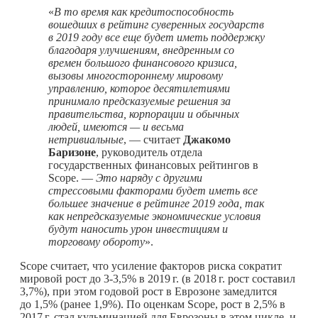
«
В то время как кредитоспособность
вошедших в рейтинг суверенных государств
в 2019 году все еще будет иметь поддержку
благодаря улучшениям, внедренным со
времен большого финансового кризиса,
вызовы многостороннему мировому
управлению, которое десятилетиями
принимало предсказуемые решения за
правительства, корпорации и обычных
людей, имеются — и весьма
нетривиальные
, — считает
Джакомо
Баризоне
, руководитель отдела
государственных финансовых рейтингов в
Scope. —
Это наряду с другими
стрессовыми факторами будет иметь все
большее значение в рейтинге 2019 года, так
как непредсказуемые экономические условия
будут наносить урон инвестициям и
торговому обороту
».
Scope считает, что усиление факторов риска сократит
мировой рост до 3-3,5% в
2019 г.
(в
2018 г.
рост составил
3,7%), при этом годовой рост в Еврозоне замедлится
до 1,5% (ранее 1,9%). По оценкам Scope, рост в 2,5% в
2017 г.
стал кульминацией для Еврозоны в этом цикле, и