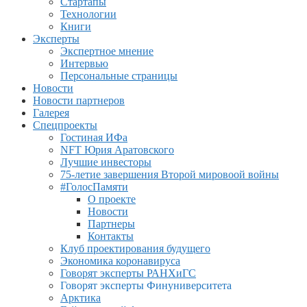
Стартапы
Технологии
Книги
Эксперты
Экспертное мнение
Интервью
Персональные страницы
Новости
Новости партнеров
Галерея
Спецпроекты
Гостиная ИФа
NFT Юрия Аратовского
Лучшие инвесторы
75-летие завершения Второй мировоой войны
#ГолосПамяти
О проекте
Новости
Партнеры
Контакты
Клуб проектирования будущего
Экономика коронавируса
Говорят эксперты РАНХиГС
Говорят эксперты Финуниверситета
Арктика