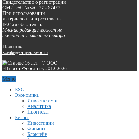
Свидетельство о регистрации
СМИ: ЭЛ № ФС 77 - 67477
При использовании
материалов гиперссылка на
IF24.ru обязательна.
Мнение редакции может не
совпадать с мнением автора
Политика
конфиденциальности
© ООО
«Инвест-Форсайт», 2012-
2026
Меню
ESG
Экономика
Инвестклимат
Аналитика
Прогнозы
Бизнес
Инвестиции
Финансы
Блокчейн