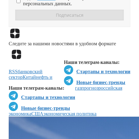
персональных данных.
Перейти в
Дзен
Следите за нашими новостями в удобном формате
Перейти в
Дзен
Наши телеграм-каналы:
RSS
банковский
Стартапы и технологии
сектор
Китай
нефть и
Новые бизнес-тренды
Наши телеграм-каналы:
газ
прогноз
российская
Стартапы и технологии
Новые бизнес-тренды
экономика
США
экономическая политика