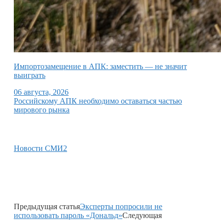
Импортозамещение в АПК: заместить — не значит
выиграть
06 августа, 2026
Российскому АПК необходимо оставаться частью
мирового рынка
Новости СМИ2
Предыдущая статья
Эксперты попросили не
использовать пароль «Дональд»
Следующая