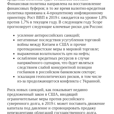
Финансовая политика направлена на восстановление
финансовых буферов; в то же время валютно-кредитная
политика привязана к 4-процентному инфляционному
ориентиру. Рост ВВП в
2019 г.
ожидается на уровне 1,8%
против 1,7% в текущем году. В следующем году Scope
прогнозирует следующие ключевые риски для России:
усиление антироссийских санкций;
негативные последствия усугубления торговой
войны между Китаем и США и прочие
протекционистские меры в мировой торговле;
выраженная волатильность цен на нефть;
ослабление кредитных ресурсов в случае
напряжённого сценария, что будет являться
следствием слабой конкурентной позиции
госбанков в российском банковском секторе;
эскалация геополитических рисков, в том числе
из-за продолжающегося конфликта с Украиной.
Риск новых санкций, как показывает недавно
предложенный закон в США, вводящий
ограничительные меры против российского
суверенного долга, в
2019 г.
может поставить движение
капитала под давление и спровоцировать продажу
нерезидентами облигаций государственного долга.