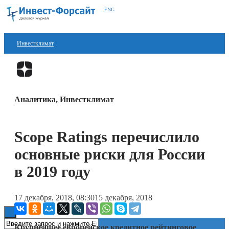
ENG
Инвестклимат
Финансы
Перейти в
Дзен
Инвестиции
Аналитика
,
Инвестклимат
Блокчейн
Стартапы
Scope Ratings перечислило
Технологии
основные риски для России
ESG
в 2019 году
Книги
17 декабря, 2018, 08:30
15 декабря, 2018
Крупнейшее европейское кредитное рейтинговое