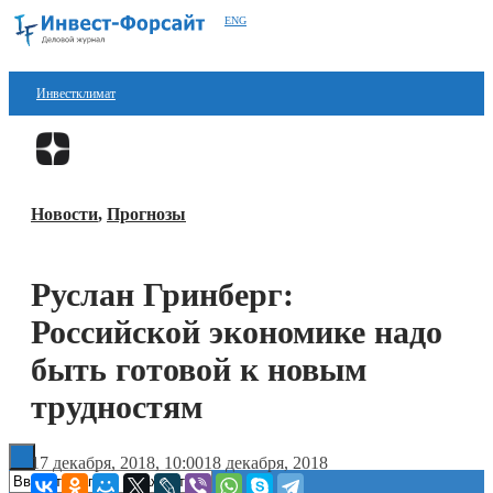
ENG
Инвестклимат
Финансы
Перейти в
Дзен
Инвестиции
Новости
,
Прогнозы
Блокчейн
Стартапы
Руслан Гринберг:
Технологии
Российской экономике надо
ESG
быть готовой к новым
трудностям
Книги
17 декабря, 2018, 10:00
18 декабря, 2018