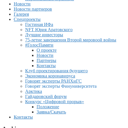
Новости
Новости партнеров
Галерея
Спецпроекты
Гостиная ИФа
NFT Юрия Аратовского
Лучшие инвесторы
75-летие завершения Второй мировоой войны
#ГолосПамяти
О проекте
Новости
Партнеры
Контакты
Клуб проектирования будущего
Экономика коронавируса
Говорят эксперты РАНХиГС
Говорят эксперты Финуниверситета
Арктика
Гайдаровский форум
Конкурс «Цифровой прорыв»
Положение
Заявка/Скачать
Контакты