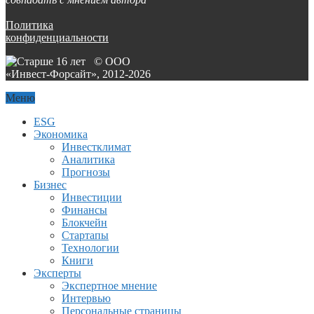
Политика
конфиденциальности
© ООО
«Инвест-Форсайт», 2012-
2026
Меню
ESG
Экономика
Инвестклимат
Аналитика
Прогнозы
Бизнес
Инвестиции
Финансы
Блокчейн
Стартапы
Технологии
Книги
Эксперты
Экспертное мнение
Интервью
Персональные страницы