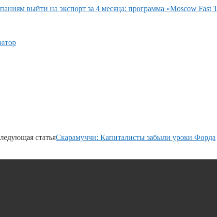
аниям выйти на экспорт за 4 месяца: программа «Moscow Fast T
ратор
ледующая статья
Скарамуччи: Капиталисты забыли уроки Форда