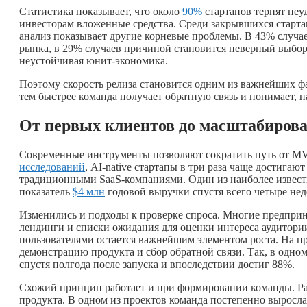
Статистика показывает, что около
90%
стартапов терпят неуд
инвесторам вложенные средства. Среди закрывшихся старт
анализ показывает другие корневые проблемы. В 43% случае
рынка, в 29% случаев причиной становится неверный выбор 
неустойчивая юнит-экономика.
Поэтому скорость релиза становится одним из важнейших ф
тем быстрее команда получает обратную связь и понимает, 
От первых клиентов до масштабиров
Современные инструменты позволяют сократить путь от MV
исследований
, AI-native стартапы в три раза чаще достигаю
традиционными SaaS-компаниями. Один из наиболее извест
показатель
$4 млн
годовой выручки спустя всего четыре нед
Изменились и подходы к проверке спроса. Многие предприн
лендинги и списки ожидания для оценки интереса аудитории
пользователями остается важнейшим элементом роста. На пр
демонстрацию продукта и сбор обратной связи. Так, в одном
спустя полгода после запуска и впоследствии достиг 88%.
Схожий принцип работает и при формировании команды. Ра
продукта. В одном из проектов команда постепенно выросла о