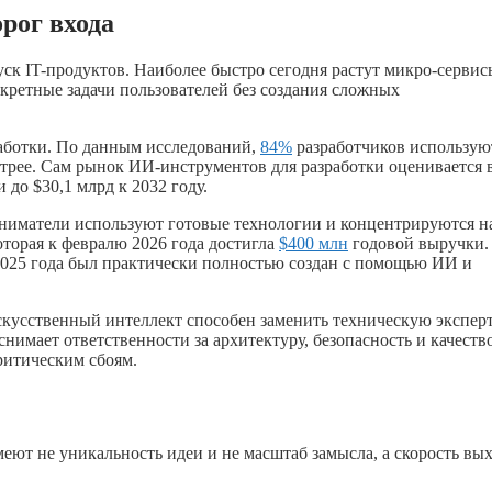
рог входа
уск IT-продуктов. Наиболее быстро сегодня растут микро-сервис
кретные задачи пользователей без создания сложных
аботки. По данным исследований,
84%
разработчиков использую
трее. Сам рынок ИИ-инструментов для разработки оценивается 
 до $30,1 млрд к 2032 году.
иниматели используют готовые технологии и концентрируются н
оторая к февралю 2026 года достигла
$400 млн
годовой выручки.
2025 года был практически полностью создан с помощью ИИ и
искусственный интеллект способен заменить техническую эксперт
снимает ответственности за архитектуру, безопасность и качеств
ритическим сбоям.
ют не уникальность идеи и не масштаб замысла, а скорость вы