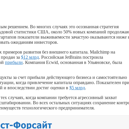
ным решением. Во многих случаях это осознанная стратегия
удовой статистики США, около 50% новых компаний продолжа
стартапов показатели выживаемости зачастую оказываются ниже и
овать ожиданиям инвесторов.
 примеров развития без внешнего капитала. Mailchimp на
 продан за
$12 млрд
. Российская JetBrains построила
ной
прибыли
. Компания Ecwid, основанная в Ульяновске, была
дукты за счет прибыли действующего бизнеса и самостоятельно
итуации, когда привлечение капитала оправдано. Показателен пр
ий и впоследствии достиг оценки в
$5 млрд
.
ех случаях, когда компании требуется агрессивный захват
сштабировании. Во всех остальных ситуациях сохранение контр
реимуществ технологического предпринимателя.