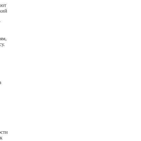
ают
окий
т
ям,
су.
а
ости
ак