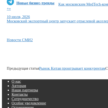
Новые бизнес-тренды
Как московским MedTech-комп
+»
10 июля, 2026
Московский экспортный центр запускает отраслевой акселе
Новости СМИ2
Предыдущая статья
Рынок Китая проигрывает конкурентам
С
О нас
Авторам
Наши партнеры
Контакты
Сотрудничество
Особое уведомление
Ограничение