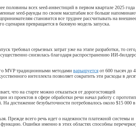
ее половины всех seed-инвестиций в первом квартале 2025 года
еменные seed-раунды по своим масштабам все больше напоминаю
едпринимателям становится все труднее рассчитывать на внешне
го сценария превращается в базовую модель запуска.
уск требовал серьезных затрат уже на этапе разработки, то сег
 существенно снизилась благодаря распространению ИИ-билдеро
вого MVP традиционными методами
варьируется
от 600 тысяч до 4
усственного интеллекта позволяет сократить эти расходы в деся
ает, что на старте можно отказаться от дорогостоящей
ин из проектов в сфере обработки речи начал работу с прототип
. На достижение безубыточности потребовалось около $15 000 в
зя. Прежде всего речь идет о надежности платежной системы и
 функцию. Ошибки именно в этих областях способны перечеркн