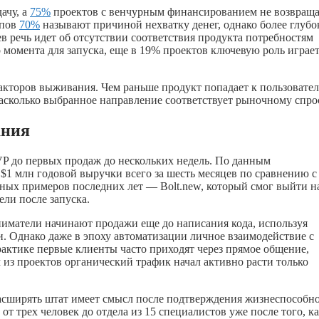
ачу, а
75%
проектов с венчурным финансированием не возвращ
апов
70%
называют причиной нехватку денег, однако более глуб
в речь идет об отсутствии соответствия продукта потребностям
момента для запуска, еще в 19% проектов ключевую роль играе
акторов выживания. Чем раньше продукт попадает к пользовател
насколько выбранное направление соответствует рыночному спро
ания
P до первых продаж до нескольких недель. По данным
т $1 млн годовой выручки всего за шесть месяцев по сравнению с
ных примеров последних лет — Bolt.new, который смог выйти н
ели после запуска.
иматели начинают продажи еще до написания кода, используя
. Однако даже в эпоху автоматизации личное взаимодействие с
актике первые клиенты часто приходят через прямое общение,
 из проектов органический трафик начал активно расти только
сширять штат имеет смысл после подтверждения жизнеспособн
т трех человек до отдела из 15 специалистов уже после того, к