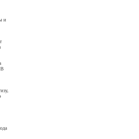
ы и
т
в
а
 В
изу,
о
хода