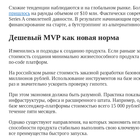
Схожие тенденции наблюдаются и на глобальном рынке. Бол
пришлось
на раунды объемом от $10 млн. Фактически совр
Series A семилетней давности. В результате начинающим пр
финансирование на старте, а бутстрэппинг из альтернативно
Дешевый MVP как новая норма
Изменились и подходы к созданию продукта. Если раньше зап
стоимость создания минимально жизнеспособного продукта
no-code платформ.
На российском рынке стоимость заказной разработки базо
миллионов рублей. Использование инструментов на базе иск
раз и значительно ускорить проверку гипотез.
При этом экономия должна быть разумной. Практика показыв
инфраструктуры, офиса и расширенного штата. Например, од
базе мессенджер-платформы стоимостью всего 15 000 рублей
течение пяти месяцев.
Однако существуют направления, на которых экономить нель
способности продукта стабильно выполнять свою ключевую
все преимущества быстрого запуска.