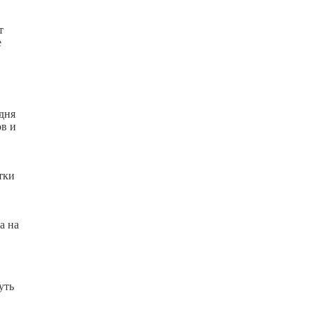
т
е
одня
в и
тки
а на
уть