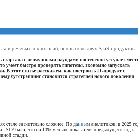
та и речевых технологий, основатель двух SaaS-продуктов
ь стартапа с венчурными раундами постепенно уступает мест
то умеет быстро проверять гипотезы, экономно запускать
. В этот статье расскажем, как построить IT-продукт с
чему бутстрэппинг становится стратегией нового поколения
ях стало значительно сложнее. По
данным
аналитиков, в 2025 го
л $159 млн, что на 10% меньше показателя предыдущего года.
евной стадии.