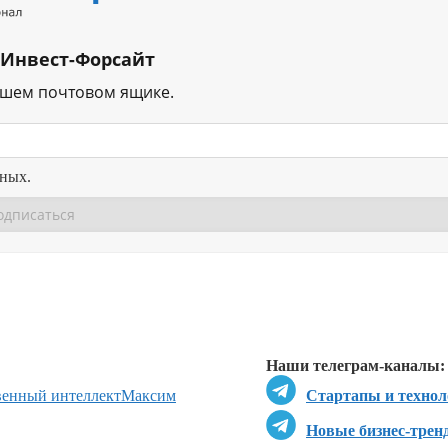
 Инвест-Форсайт
ашем почтовом ящике.
нных.
Перейти в
Перейти в
Д
Наши телеграм-каналы:
венный интеллект
Максим
Стартапы и технол
Новые бизнес-трен