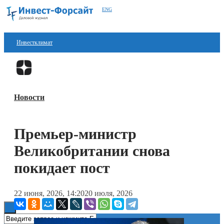
ENG
Инвестклимат
Финансы
Перейти в
Дзен
Инвестиции
Новости
Блокчейн
Стартапы
Премьер-министр
Технологии
Великобритании снова
ESG
покидает пост
Книги
22 июня, 2026, 14:20
20 июля, 2026