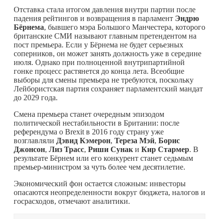
Отставка стала итогом давления внутри партии после
падения рейтингов и возвращения в парламент
Эндрю
Бёрнема
, бывшего мэра Большого Манчестера, которого
британские СМИ называют главным претендентом на
пост премьера. Если у Бёрнема не будет серьезных
соперников, он может занять должность уже в середине
июля. Однако при полноценной внутрипартийной
гонке процесс растянется до конца лета. Всеобщие
выборы для смены премьера не требуются, поскольку
Лейбористская партия сохраняет парламентский мандат
до 2029 года.
Смена премьера станет очередным эпизодом
политической нестабильности в Британии: после
референдума о Brexit в 2016 году страну уже
возглавляли
Дэвид Кэмерон
,
Тереза Мэй
,
Борис
Джонсон
,
Лиз Трасс
,
Риши Сунак
и
Кир Стармер
. В
результате Бёрнем или его конкурент станет седьмым
премьер-министром за чуть более чем десятилетие.
Экономический фон остается сложным: инвесторы
опасаются неопределенности вокруг бюджета, налогов и
госрасходов, отмечают аналитики.