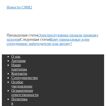
Новости СМИ2
Предыдущая статья
Электрогрузовики прошли проверку
холодом
Следующая статья
Кому принадлежат идеи
сотрудников: работодателю или автору?
О нас
Авторам
Наши
партнеры
Контакты
Сотрудничество
Особое
уведомление
Ограничение
ответственности
Политика
в