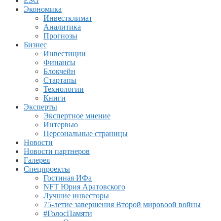
ESG
Экономика
Инвестклимат
Аналитика
Прогнозы
Бизнес
Инвестиции
Финансы
Блокчейн
Стартапы
Технологии
Книги
Эксперты
Экспертное мнение
Интервью
Персональные страницы
Новости
Новости партнеров
Галерея
Спецпроекты
Гостиная ИФа
NFT Юрия Аратовского
Лучшие инвесторы
75-летие завершения Второй мировоой войны
#ГолосПамяти