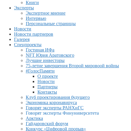
Книги
Эксперты
Экспертное мнение
Интервью
Персональные страницы
Новости
Новости партнеров
Галерея
Спецпроекты
Гостиная ИФа
NFT Юрия Аратовского
Лучшие инвесторы
75-летие завершения Второй мировоой войны
#ГолосПамяти
О проекте
Новости
Партнеры
Контакты
Клуб проектирования будущего
Экономика коронавируса
Говорят эксперты РАНХиГС
Говорят эксперты Финуниверситета
Арктика
Гайдаровский форум
Конкурс «Цифровой прорыв»