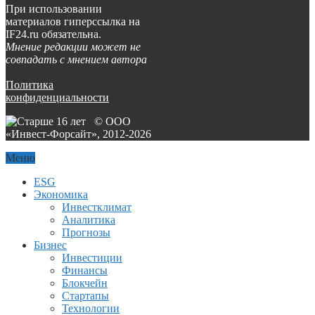
При использовании
материалов гиперссылка на
IF24.ru обязательна.
Мнение редакции может не
совпадать с мнением автора
Политика
конфиденциальности
© ООО
«Инвест-Форсайт», 2012-
2026
Меню
ESG
Экономика
Инвестклимат
Аналитика
Прогнозы
Бизнес
Инвестиции
Финансы
Блокчейн
Стартапы
Технологии