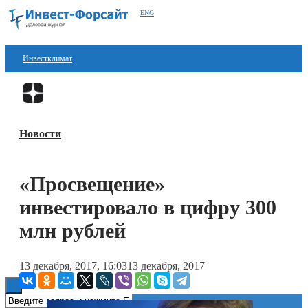
ENG
Инвестклимат
Финансы
Перейти в
Дзен
Инвестиции
Новости
Блокчейн
Стартапы
«Просвещение»
Технологии
инвестировало в цифру 300
ESG
млн рублей
Книги
13 декабря, 2017, 16:03
13 декабря, 2017